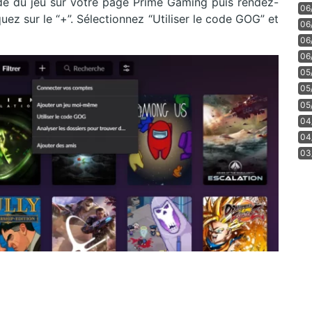
de du jeu sur votre page Prime Gaming puis rendez-
06
uez sur le “+”. Sélectionnez “Utiliser le code GOG” et
06
06
06
05
05
05
04
04
03