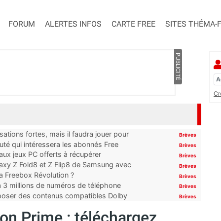
FORUM
ALERTES INFOS
CARTE FREE
SITES THÉMA-
PUBLICITÉ
Cr
ations fortes, mais il faudra jouer pour
Brèves
uté qui intéressera les abonnés Free
Brèves
x jeux PC offerts à récupérer
Brèves
laxy Z Fold8 et Z Flip8 de Samsung avec
Brèves
 la Freebox Révolution ?
Brèves
’à 3 millions de numéros de téléphone
Brèves
proposer des contenus compatibles Dolby
Brèves
n Prime : téléchargez