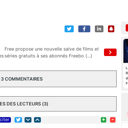
Free propose une nouvelle salve de films et
es
séries gratuits à ses abonnés Freebo (...)
L
R
 3 COMMENTAIRES
d
F
t
S DES LECTEURS (3)
+
-
citer