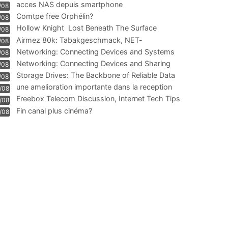
acces NAS depuis smartphone
/08
Comtpe free Orphélin?
/08
Hollow Knight  Lost Beneath The Surface
/08
Airmez 80k: Tabakgeschmack, NET-
/08
Technologie und Leistung im
Networking: Connecting Devices and Systems
/08
Networking: Connecting Devices and Sharing
/08
Information
Storage Drives: The Backbone of Reliable Data
/08
Management
une amelioration importante dans la reception
/08
WIFI
Freebox Telecom Discussion, Internet Tech Tips
/08
Communi
Fin canal plus cinéma?
/08