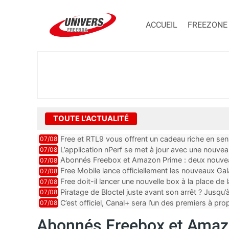
ACCUEIL
FREEZONE
TOUTE L'ACTUALITÉ
Free et RTL9 vous offrent un cadeau riche en sens
07/08
l’obtenir
L’application nPerf se met à jour avec une nouvea
07/08
Mobile, Orange, SFR ...
Abonnés Freebox et Amazon Prime : deux nouveau
07/08
Free Mobile lance officiellement les nouveaux Ga
07/08
des promos et des cadeaux
Free doit-il lancer une nouvelle box à la place de
07/08
Piratage de Bloctel juste avant son arrêt ? Jusqu
07/08
auraient fuité
C’est officiel, Canal+ sera l’un des premiers à 
07/08
Vision 2
Abonnés Freebox et Amazo