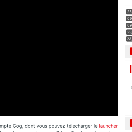
23
09
09
29
23
compte Gog, dont vous pouvez télécharger le
launcher