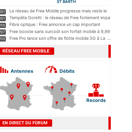
ST BARTH
Le réseau de Free Mobile progresse mais reste le
/01
m
...
Tempête Goretti : le réseau de Free fortement impa
/01
...
Fibre optique : Free annonce un cap important
/10
pass
...
Free booste sans surcoût son forfait mobile à 9,99
/07
...
Free Pro lance son offre de flotte mobile 5G à La
...
/05
RÉSEAU FREE MOBILE
Antennes
Débits
Records
EN DIRECT DU FORUM