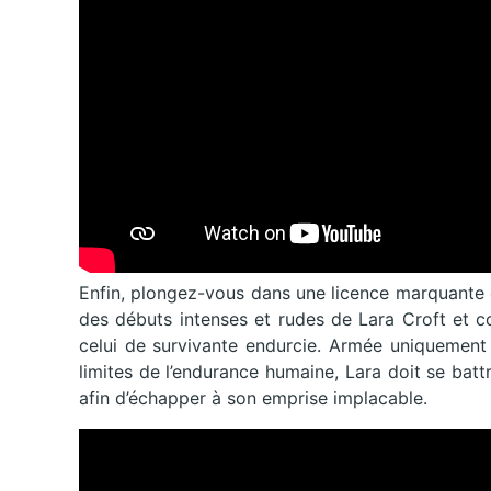
Enfin, plongez-vous dans une licence marquante 
des débuts intenses et rudes de Lara Croft et 
celui de survivante endurcie. Armée uniquement 
limites de l’endurance humaine, Lara doit se batt
afin d’échapper à son emprise implacable.