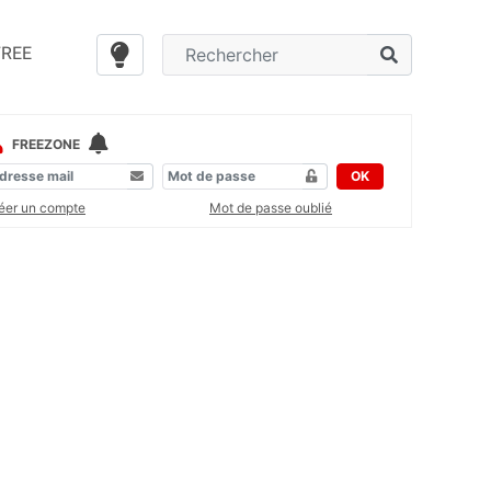
FREE
FREEZONE
OK
éer un compte
Mot de passe oublié