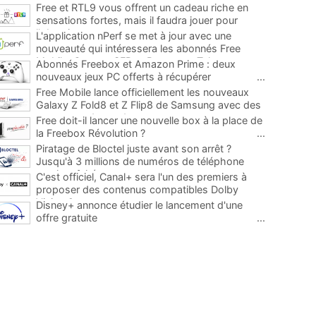
Free et RTL9 vous offrent un cadeau riche en
sensations fortes, mais il faudra jouer pour
l'obtenir
...
L'application nPerf se met à jour avec une
nouveauté qui intéressera les abonnés Free
Mobile, Orange, SFR et Bouygues Telecom
...
Abonnés Freebox et Amazon Prime : deux
nouveaux jeux PC offerts à récupérer
...
Free Mobile lance officiellement les nouveaux
Galaxy Z Fold8 et Z Flip8 de Samsung avec des
promos et des cadeaux
...
Free doit-il lancer une nouvelle box à la place de
la Freebox Révolution ?
...
Piratage de Bloctel juste avant son arrêt ?
Jusqu'à 3 millions de numéros de téléphone
auraient fuité
...
C'est officiel, Canal+ sera l'un des premiers à
proposer des contenus compatibles Dolby
Vision 2
...
Disney+ annonce étudier le lancement d'une
offre gratuite
...