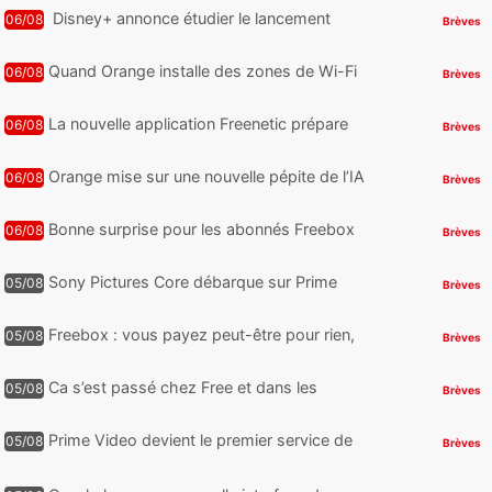
Disney+ annonce étudier le lancement
06/08
Brèves
d’une offre gratuite
Quand Orange installe des zones de Wi-Fi
06/08
Brèves
gratuit au Bout du Monde
La nouvelle application Freenetic prépare
06/08
Brèves
son arrivée sur Android et iPhone pour les
abonnés Freebox, testez la
Orange mise sur une nouvelle pépite de l’IA
06/08
Brèves
Bonne surprise pour les abonnés Freebox
06/08
Brèves
Ultra, toute la Liga débarque sur Disney+
et c’est inclus
Sony Pictures Core débarque sur Prime
05/08
Brèves
Video avec des centaines de films et 7
jours offerts
Freebox : vous payez peut-être pour rien,
05/08
Brèves
voici comment retrouver et supprimer vos
abonnements TV oubliés
Ca s’est passé chez Free et dans les
05/08
Brèves
télécoms : Free dénonce et agit, un nouvel
appareil pointe le bout de...
Prime Video devient le premier service de
05/08
Brèves
streaming à franchir un nouveau cap en
HDR avec ce lancement