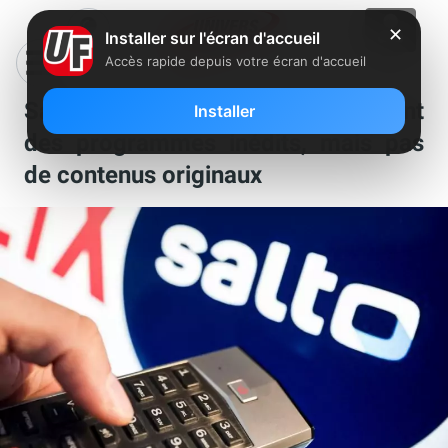
✕
Installer sur l'écran d'accueil
Accès rapide depuis votre écran d'accueil
Salto proposera à son lancement
Installer
des programmes inédits, mais pas
de contenus originaux