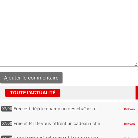
TOUTE L'ACTUALITÉ
Free est déjà le champion des chaînes et
07/08
Brèves
services TV, mais cette analyse révèle qu’il
reste encore au moin...
Free et RTL9 vous offrent un cadeau riche
07/08
Brèves
en sensations fortes, mais il faudra jouer
pour l’obtenir