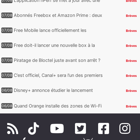
L’application nPerf se met à jour avec une
07/08
Brèves
nouveauté qui intéressera les abonnés
Free Mobile, Orange, SFR ...
Abonnés Freebox et Amazon Prime : deux
07/08
Brèves
nouveaux jeux PC offerts à récupérer
Free Mobile lance officiellement les
07/08
Brèves
nouveaux Galaxy Z Fold8 et Z Flip8 de
Samsung avec des promos et des
Free doit-il lancer une nouvelle box à la
07/08
Brèves
cadeaux
place de la Freebox Révolution ?
Piratage de Bloctel juste avant son arrêt ?
07/08
Brèves
Jusqu’à 3 millions de numéros de
téléphone auraient fuité
C’est officiel, Canal+ sera l’un des premiers
07/08
Brèves
à proposer des contenus compatibles
Dolby Vision 2
Disney+ annonce étudier le lancement
06/08
Brèves
d’une offre gratuite
Quand Orange installe des zones de Wi-Fi
06/08
Brèves
gratuit au Bout du Monde