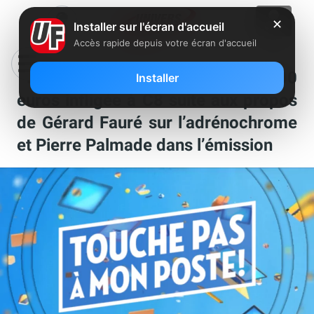
✕
Installer sur l'écran d'accueil
Accès rapide depuis votre écran d'accueil
“TPMP” : une amende de 500 000
Installer
euros infligée à C8 suite aux propos
de Gérard Fauré sur l’adrénochrome
et Pierre Palmade dans l’émission