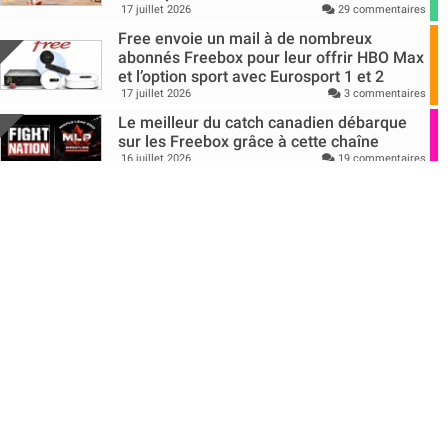
17 juillet 2026
29 commentaires
Free envoie un mail à de nombreux
abonnés Freebox pour leur offrir HBO Max
et l’option sport avec Eurosport 1 et 2
17 juillet 2026
3 commentaires
Le meilleur du catch canadien débarque
sur les Freebox grâce à cette chaîne
16 juillet 2026
19 commentaires
C’est quoi YouTube Premium, la nouvelle
option à prix réduit proposée aux abonnés
Free ?
16 juillet 2026
26 commentaires
Bouygues Telecom étend la distribution de
son eSIM de voyage avec Havas Voyages
dans près de 200 agences
16 juillet 2026
6 commentaires
Pour la 1ère fois, la couverture de la TNT
va être volontairement modifiée face à la
baisse des audiences
16 juillet 2026
20 commentaires
Cloud : un rapport appelle à stopper les