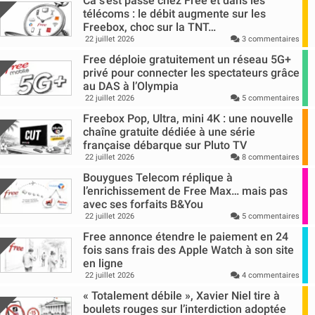
Ca s’est passé chez Free et dans les
télécoms : le débit augmente sur les
Freebox, choc sur la TNT…
22 juillet 2026
3 commentaires
Free déploie gratuitement un réseau 5G+
privé pour connecter les spectateurs grâce
au DAS à l’Olympia
22 juillet 2026
5 commentaires
Freebox Pop, Ultra, mini 4K : une nouvelle
chaîne gratuite dédiée à une série
française débarque sur Pluto TV
22 juillet 2026
8 commentaires
Bouygues Telecom réplique à
l’enrichissement de Free Max… mais pas
avec ses forfaits B&You
22 juillet 2026
5 commentaires
Free annonce étendre le paiement en 24
fois sans frais des Apple Watch à son site
en ligne
22 juillet 2026
4 commentaires
« Totalement débile », Xavier Niel tire à
boulets rouges sur l’interdiction adoptée