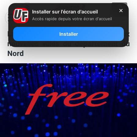
✕
Installer sur l'écran d'accueil
Accès rapide depuis votre écran d'accueil
La fibre Free débarque dans deux
Installer
nouvelles villes du département du
Nord