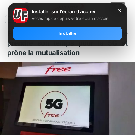
✕
Installer sur l'écran d'accueil
Accès rapide depuis votre écran d'accueil
Free Mobile : une commune préfère
Installer
prendre son temps pour la 5G et
prône la mutualisation