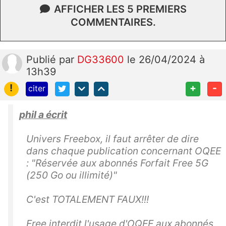
AFFICHER LES 5 PREMIERS
COMMENTAIRES.
Publié
par
DG33600
le 26/04/2024 à
13h39
!
+
-
citer
phil a écrit
Univers Freebox, il faut arrêter de dire
dans chaque publication concernant OQEE
: "
Réservée aux abonnés Forfait Free 5G
(250 Go ou illimité)"
C'est TOTALEMENT FAUX!!!
Free interdit l'usage d'OQEE aux abonnés