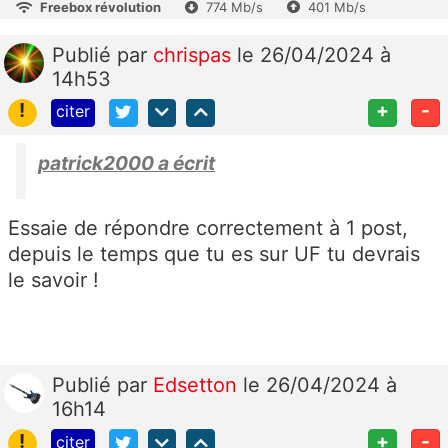
Freebox révolution
774 Mb/s
401 Mb/s
Publié
par
chrispas
le 26/04/2024 à
14h53
!
+
-
citer
patrick2000 a écrit
Essaie de répondre correctement à 1 post,
depuis le temps que tu es sur UF tu devrais
le savoir !
Publié
par
Edsetton
le 26/04/2024 à
16h14
!
+
-
citer