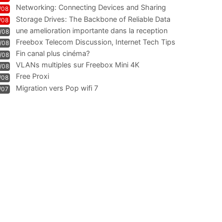
Networking: Connecting Devices and Sharing
/08
Information
Storage Drives: The Backbone of Reliable Data
/08
Management
une amelioration importante dans la reception
/08
WIFI
Freebox Telecom Discussion, Internet Tech Tips
/08
Communi
Fin canal plus cinéma?
/08
VLANs multiples sur Freebox Mini 4K
/08
Free Proxi
/08
Migration vers Pop wifi 7
/07