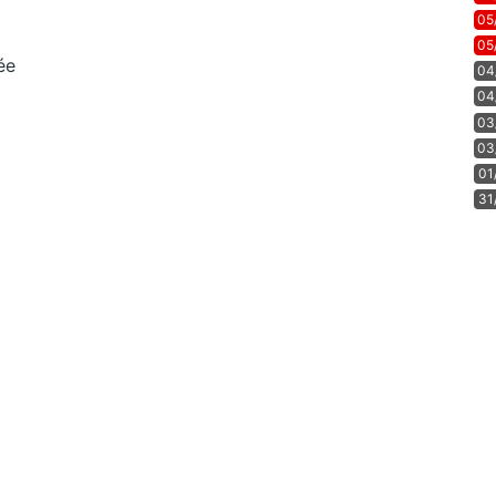
05
05
ée
04
04
03
03
01
31