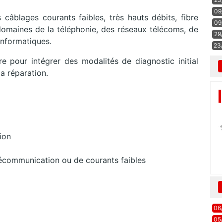
09
 câblages courants faibles, très hauts débits, fibre
09
 domaines de la téléphonie, des réseaux télécoms, de
29
 informatiques.
23
 pour intégrer des modalités de diagnostic initial
la réparation.
ion
élécommunication ou de courants faibles
06
05