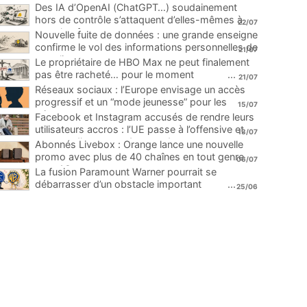
Des IA d’OpenAI (ChatGPT…) soudainement
hors de contrôle s’attaquent d’elles-mêmes à
22/07
une plateforme
...
Nouvelle fuite de données : une grande enseigne
confirme le vol des informations personnelles de
21/07
ses clients
...
Le propriétaire de HBO Max ne peut finalement
pas être racheté… pour le moment
...
21/07
Réseaux sociaux : l’Europe envisage un accès
progressif et un “mode jeunesse” pour les
15/07
mineurs
...
Facebook et Instagram accusés de rendre leurs
utilisateurs accros : l’UE passe à l’offensive et
13/07
menace d’une amende record
...
Abonnés Livebox : Orange lance une nouvelle
promo avec plus de 40 chaînes en tout genre
06/07
pour 1€
...
La fusion Paramount Warner pourrait se
débarrasser d’un obstacle important
...
25/06