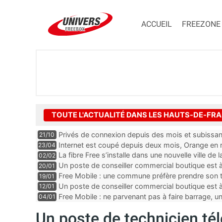
ACCUEIL
FREEZONE
TOUTE L'ACTUALITÉ DANS LES HAUTS-DE-FR
Privés de connexion depuis des mois et subissant
21/10
prélèvements d’Orange
Internet est coupé depuis deux mois, Orange en
23/04
La fibre Free s’installe dans une nouvelle ville d
02/02
Un poste de conseiller commercial boutique est 
20/01
département du Pas-de-Calais
Free Mobile : une commune préfère prendre son t
19/01
Un poste de conseiller commercial boutique est 
12/01
du Pas-de-Calais
Free Mobile : ne parvenant pas à faire barrage, u
04/01
Un poste de technicien té