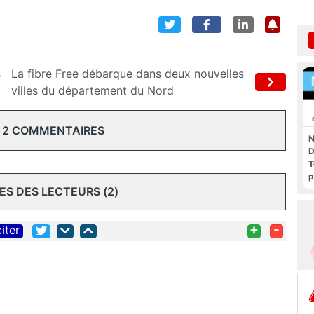
s
La fibre Free débarque dans deux nouvelles
villes du département du Nord
 2 COMMENTAIRES
N
D
T
p
S DES LECTEURS (2)
+
-
citer