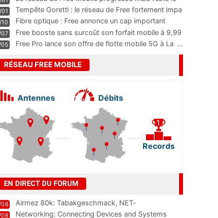
m
...
Tempête Goretti : le réseau de Free fortement impa
/01
...
Fibre optique : Free annonce un cap important
/10
pass
...
Free booste sans surcoût son forfait mobile à 9,99
/07
...
Free Pro lance son offre de flotte mobile 5G à La
...
/05
RÉSEAU FREE MOBILE
Antennes
Débits
Records
EN DIRECT DU FORUM
Airmez 80k: Tabakgeschmack, NET-
/08
Technologie und Leistung im
Networking: Connecting Devices and Systems
/08