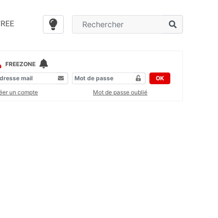
FREE
FREEZONE
OK
éer un compte
Mot de passe oublié