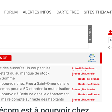
FORUM
ALERTES INFOS
CARTE FREE
SITES THÉMA-
PUBLICITÉ
Cr
ANCE
 des surcoûts, ils coupent les
Actualités télécom
,
Hauts-de-France
 retard dû au manque de stock
Brèves
,
Hauts-de-
France
e la Somme
Hauts-de-France
à pourvoir chez Free à Saint-Omer dans le
Hauts-de-France
emps pour la 5G et prône la mutualisation
Brèves
,
Hauts-de-
France
à pourvoir à Béthune dans le département
Hauts-de-France
n maire compte sur l’aide des habitants
Brèves
,
Hauts-de-
France
lécom est à pourvoir chez