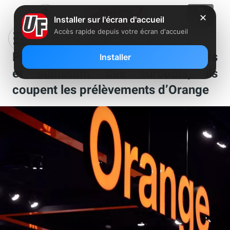
✕
Installer sur l'écran d'accueil
Accès rapide depuis votre écran d'accueil
Privés de connexion depuis des mois
Installer
et subissant des surcoûts, ils
coupent les prélèvements d’Orange