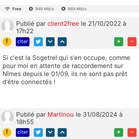
Free
946 Mb/s
669 Mb/s
Publié
par
client2free
le 21/10/2022 à
17h22
!
+
-
citer
Si c'est la Sogetrel qui s'en occupe, comme
pour moi en attente de raccordement sur
Nîmes depuis le 01/09, ils ne sont pas prêt
d'être connectés !
Publié
par
Martinou
le 31/08/2024 à
18h55
!
+
-
citer