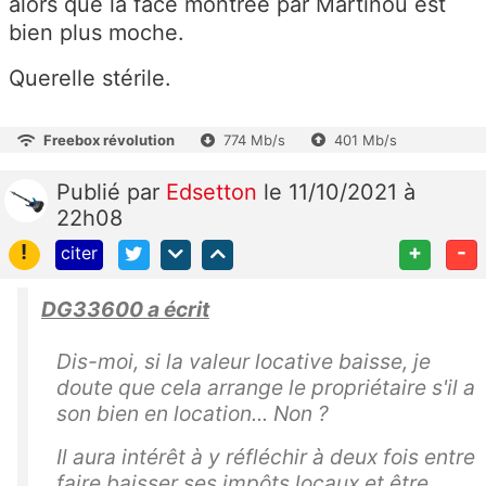
alors que la face montrée par Martinou est
bien plus moche.
Querelle stérile.
Freebox révolution
774 Mb/s
401 Mb/s
Publié
par
Edsetton
le 11/10/2021 à
22h08
!
+
-
citer
DG33600 a écrit
Dis-moi, si la valeur locative baisse, je
doute que cela arrange le propriétaire s'il a
son bien en location... Non ?
Il aura intérêt à y réfléchir à deux fois entre
faire baisser ses impôts locaux et être