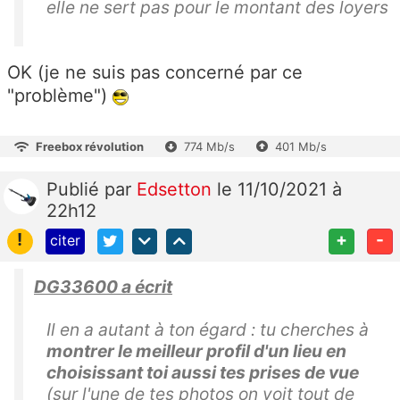
elle ne sert pas pour le montant des loyers
OK (je ne suis pas concerné par ce
"problème")
Freebox révolution
774 Mb/s
401 Mb/s
Publié
par
Edsetton
le 11/10/2021 à
22h12
!
+
-
citer
DG33600 a écrit
Il en a autant à ton égard : tu cherches à
montrer le meilleur profil d'un lieu en
choisissant toi aussi tes prises de vue
(sur l'une de tes photos on voit tout de