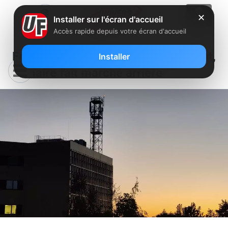
✕
Installer sur l'écran d'accueil
Accès rapide depuis votre écran d'accueil
Free Mobile : les riverains grondent,
Installer
la maire fait marche arrière