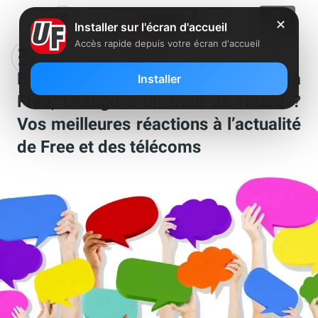
✕
Installer sur l'écran d'accueil
Accès rapide depuis votre écran d'accueil
Bouygues Telecom innove face à
Installer
Free, Orange a un train de retard ?
Vos meilleures réactions à l’actualité
de Free et des télécoms