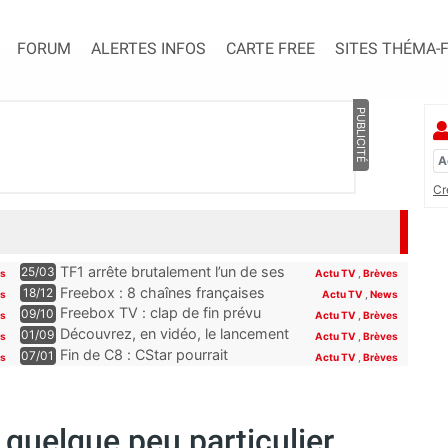
FORUM
ALERTES INFOS
CARTE FREE
SITES THÉMA-
PUBLICITÉ
Cr
TF1 arrête brutalement l’un de ses
25/03
es
Actu TV
,
Brèves
programmes phares, les abonnés
Freebox : 8 chaînes françaises
18/12
es
Actu TV
,
News
Freebox, Livebox, Bbox et Box de
seront offertes sur la Freebox dès
Freebox TV : clap de fin prévu
09/10
es
Actu TV
,
Brèves
SFR découvriront son remplaçant
la fin du mois
pour plusieurs chaînes Paramount
Découvrez, en vidéo, le lancement
01/09
s
Actu TV
,
Brèves
à la rentrée
incluses pour les abonnés Free
de Novo19, la nouvelle chaîne qui
Fin de C8 : CStar pourrait
07/01
es
Actu TV
,
Brèves
se lance sur la TNT (et la Freebox)
récupérer TPMP selon Hanouna,
“la convention le permet”
 quelque peu particulier