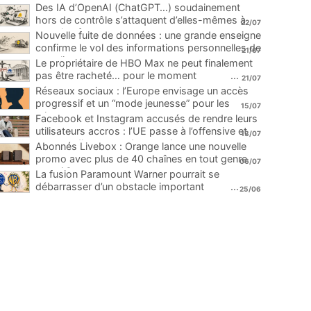
Des IA d’OpenAI (ChatGPT…) soudainement
hors de contrôle s’attaquent d’elles-mêmes à
22/07
une plateforme
...
Nouvelle fuite de données : une grande enseigne
confirme le vol des informations personnelles de
21/07
ses clients
...
Le propriétaire de HBO Max ne peut finalement
pas être racheté… pour le moment
...
21/07
Réseaux sociaux : l’Europe envisage un accès
progressif et un “mode jeunesse” pour les
15/07
mineurs
...
Facebook et Instagram accusés de rendre leurs
utilisateurs accros : l’UE passe à l’offensive et
13/07
menace d’une amende record
...
Abonnés Livebox : Orange lance une nouvelle
promo avec plus de 40 chaînes en tout genre
06/07
pour 1€
...
La fusion Paramount Warner pourrait se
débarrasser d’un obstacle important
...
25/06