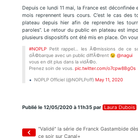
Depuis ce lundi 11 mai, la France est déconfinée
mois reprennent leurs cours. C’est le cas des t
plateau depuis hier afin de reprendre les tou
paroles”. Le retour du public en plateau est imp
plusieurs dispositifs ont été mis en place. On vou
#NOPLP
Petit rappel… les Ã©missions de ce so
dÃ©barque avec un public diffÃ©rent 😉
@nagui
vous en dit plus dans la vidÃ©o.
Prenez soin de vous.
pic.twitter.com/o7cpw8BgOs
NOPLP Officiel (@NOPLPoff)
May 11, 2020
Publié le 12/05/2020 à 11h35
par
Laura Dubois
"Validé" la série de Franck Gastambide dè
ce soir sur Canal+