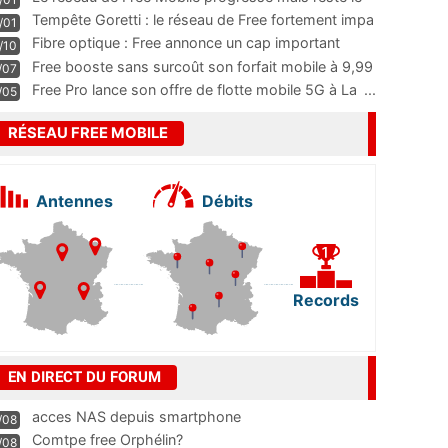
m
...
Tempête Goretti : le réseau de Free fortement impa
/01
...
Fibre optique : Free annonce un cap important
/10
pass
...
Free booste sans surcoût son forfait mobile à 9,99
/07
...
Free Pro lance son offre de flotte mobile 5G à La
...
/05
RÉSEAU FREE MOBILE
Antennes
Débits
Records
EN DIRECT DU FORUM
acces NAS depuis smartphone
/08
Comtpe free Orphélin?
/08