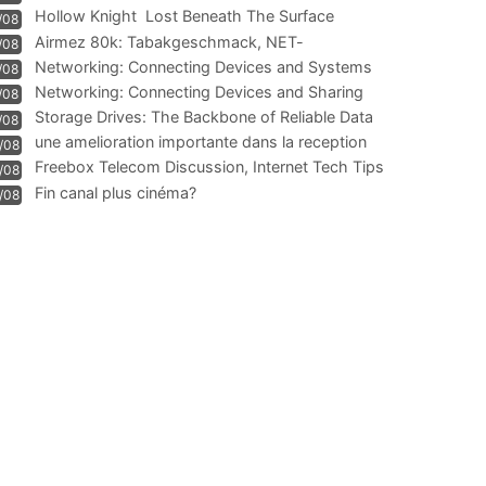
Hollow Knight  Lost Beneath The Surface
/08
Airmez 80k: Tabakgeschmack, NET-
/08
Technologie und Leistung im
Networking: Connecting Devices and Systems
/08
Networking: Connecting Devices and Sharing
/08
Information
Storage Drives: The Backbone of Reliable Data
/08
Management
une amelioration importante dans la reception
/08
WIFI
Freebox Telecom Discussion, Internet Tech Tips
/08
Communi
Fin canal plus cinéma?
/08