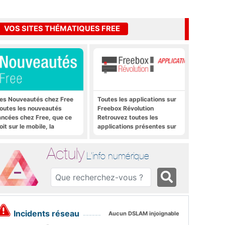
VOS SITES THÉMATIQUES FREE
es Nouveautés chez Free
Toutes les applications sur
outes les nouveautés
Freebox Révolution
ancées chez Free, que ce
Retrouvez toutes les
oit sur le mobile, la
applications présentes sur
reebox et bien plus encore
Freebox Révolution en un
clic
Actuly
L'info numérique
Incidents réseau
Aucun DSLAM injoignable