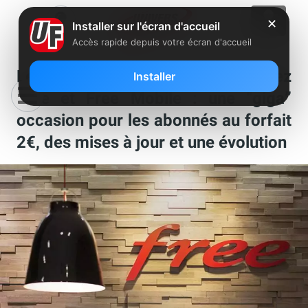
✕
Installer sur l'écran d'accueil
Accès rapide depuis votre écran d'accueil
Les nouveautés de la semaine chez
Installer
Free et Free Mobile : une “giga”
occasion pour les abonnés au forfait
2€, des mises à jour et une évolution