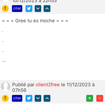
10/12/2023 à 22h53
!
citer
= = = Gree tu es moche = = =
.
.
.
...
Publié
par
client2free
le 11/12/2023 à
07h56
!
+
-
citer