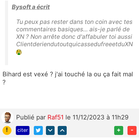
Bysoft a écrit
Tu peux pas rester dans ton coin avec tes
commentaires basiques... ais-je parlé de
XN ? Non arrête donc d'affabuler toi aussi
ClientderiendutoutquicassedufreeetduXN
Bihard est vexé ? j'ai touché la ou ça fait mal
?
Publié
par
Raf51
le 11/12/2023 à 11h29
!
+
-
citer