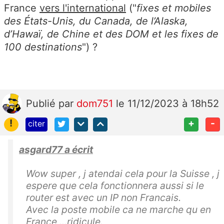
France
vers l'international
("
fixes et mobiles
des États-Unis, du Canada, de l’Alaska,
d’Hawaï, de Chine et des DOM et les fixes de
100 destinations
") ?
Publié
par
dom751
le 11/12/2023 à 18h52
!
+
-
citer
asgard77 a écrit
Wow super , j atendai cela pour la Suisse , j
espere que cela fonctionnera aussi si le
router est avec un IP non Francais.
Avec la poste mobile ca ne marche qu en
France ...ridicule.