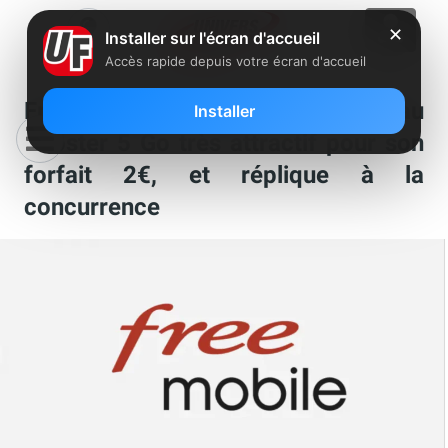
✕
Installer sur l'écran d'accueil
Accès rapide depuis votre écran d'accueil
Free Mobile lance un nouveau
Installer
booster 5 Go très attractif pour son
forfait 2€, et réplique à la
concurrence