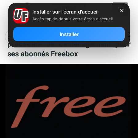
✕
Installer sur l'écran d'accueil
Accès rapide depuis votre écran d'accueil
Free prévoit d’améliorer sa
Installer
procédure de déménagement pour
ses abonnés Freebox