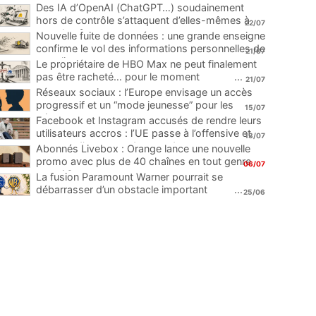
Des IA d’OpenAI (ChatGPT…) soudainement
hors de contrôle s’attaquent d’elles-mêmes à
22/07
une plateforme
...
Nouvelle fuite de données : une grande enseigne
confirme le vol des informations personnelles de
21/07
ses clients
...
Le propriétaire de HBO Max ne peut finalement
pas être racheté… pour le moment
...
21/07
Réseaux sociaux : l’Europe envisage un accès
progressif et un “mode jeunesse” pour les
15/07
mineurs
...
Facebook et Instagram accusés de rendre leurs
utilisateurs accros : l’UE passe à l’offensive et
13/07
menace d’une amende record
...
Abonnés Livebox : Orange lance une nouvelle
promo avec plus de 40 chaînes en tout genre
06/07
pour 1€
...
La fusion Paramount Warner pourrait se
débarrasser d’un obstacle important
...
25/06