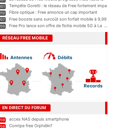
m
...
Tempête Goretti : le réseau de Free fortement impa
/01
...
Fibre optique : Free annonce un cap important
/10
pass
...
Free booste sans surcoût son forfait mobile à 9,99
/07
...
Free Pro lance son offre de flotte mobile 5G à La
...
/05
RÉSEAU FREE MOBILE
Antennes
Débits
Records
EN DIRECT DU FORUM
acces NAS depuis smartphone
/08
Comtpe free Orphélin?
/08