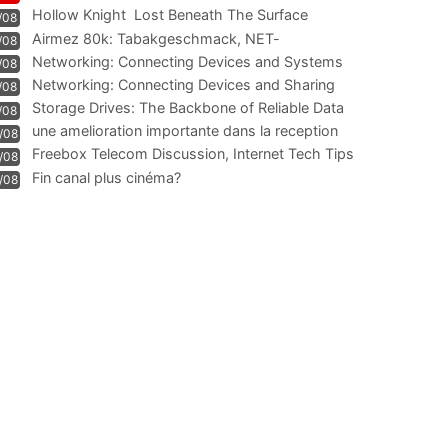
Hollow Knight  Lost Beneath The Surface
/08
Airmez 80k: Tabakgeschmack, NET-
/08
Technologie und Leistung im
Networking: Connecting Devices and Systems
/08
Networking: Connecting Devices and Sharing
/08
Information
Storage Drives: The Backbone of Reliable Data
/08
Management
une amelioration importante dans la reception
/08
WIFI
Freebox Telecom Discussion, Internet Tech Tips
/08
Communi
Fin canal plus cinéma?
/08