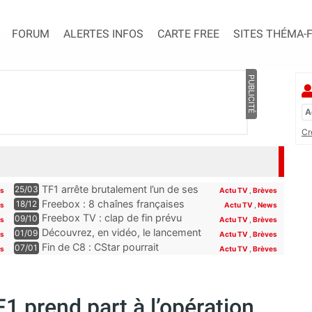
FORUM
ALERTES INFOS
CARTE FREE
SITES THÉMA-
PUBLICITÉ
Cr
TF1 arrête brutalement l’un de ses
25/03
es
Actu TV
,
Brèves
programmes phares, les abonnés
Freebox : 8 chaînes françaises
18/12
es
Actu TV
,
News
Freebox, Livebox, Bbox et Box de
seront offertes sur la Freebox dès
Freebox TV : clap de fin prévu
09/10
es
Actu TV
,
Brèves
SFR découvriront son remplaçant
la fin du mois
pour plusieurs chaînes Paramount
Découvrez, en vidéo, le lancement
01/09
s
Actu TV
,
Brèves
à la rentrée
incluses pour les abonnés Free
de Novo19, la nouvelle chaîne qui
Fin de C8 : CStar pourrait
07/01
es
Actu TV
,
Brèves
se lance sur la TNT (et la Freebox)
récupérer TPMP selon Hanouna,
“la convention le permet”
1 prend part à l’opération