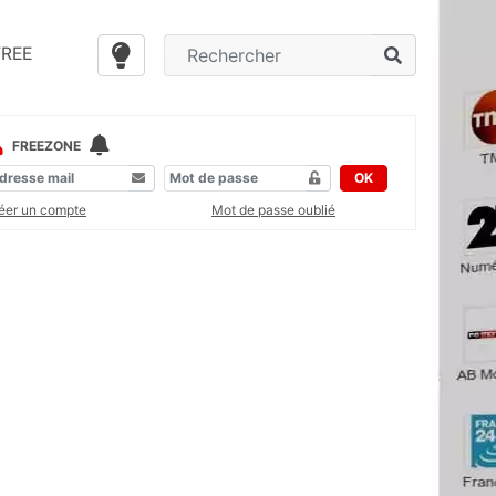
FREE
FREEZONE
OK
éer un compte
Mot de passe oublié