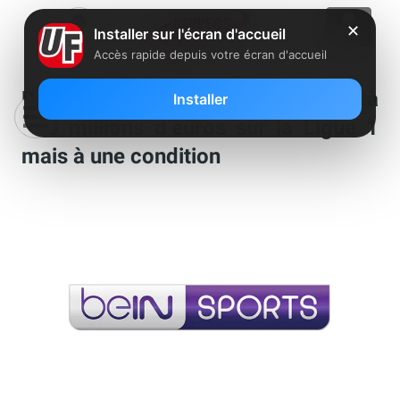
✕
Installer sur l'écran d'accueil
Accès rapide depuis votre écran d'accueil
BeIN Sports OK pour un accord à
Installer
700 millions d’euros sur la Ligue 1
mais à une condition