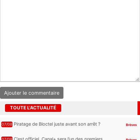
TOUTE L'ACTUALITÉ
Piratage de Bloctel juste avant son arrêt ?
07/08
Brèves
Jusqu’à 3 millions de numéros de
téléphone auraient fuité
C’est officiel, Canal+ sera l’un des premiers
07/08
Brèves