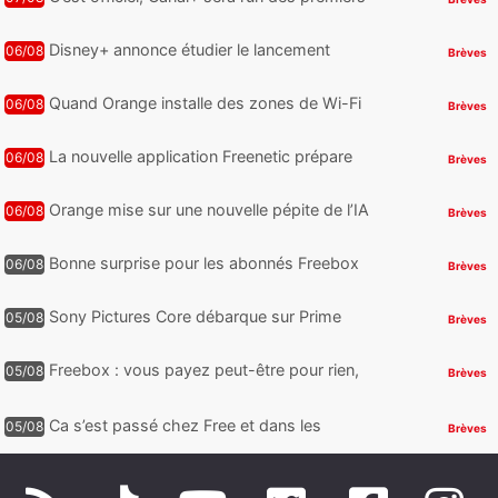
à proposer des contenus compatibles
Dolby Vision 2
Disney+ annonce étudier le lancement
06/08
Brèves
d’une offre gratuite
Quand Orange installe des zones de Wi-Fi
06/08
Brèves
gratuit au Bout du Monde
La nouvelle application Freenetic prépare
06/08
Brèves
son arrivée sur Android et iPhone pour les
abonnés Freebox, testez la
Orange mise sur une nouvelle pépite de l’IA
06/08
Brèves
Bonne surprise pour les abonnés Freebox
06/08
Brèves
Ultra, toute la Liga débarque sur Disney+
et c’est inclus
Sony Pictures Core débarque sur Prime
05/08
Brèves
Video avec des centaines de films et 7
jours offerts
Freebox : vous payez peut-être pour rien,
05/08
Brèves
voici comment retrouver et supprimer vos
abonnements TV oubliés
Ca s’est passé chez Free et dans les
05/08
Brèves
télécoms : Free dénonce et agit, un nouvel
appareil pointe le bout de...