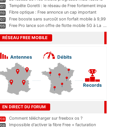
m
...
Tempête Goretti : le réseau de Free fortement impa
/01
...
Fibre optique : Free annonce un cap important
/10
pass
...
Free booste sans surcoût son forfait mobile à 9,99
/07
...
Free Pro lance son offre de flotte mobile 5G à La
...
/05
RÉSEAU FREE MOBILE
Antennes
Débits
Records
EN DIRECT DU FORUM
Comment télécharger sur freebox os ?
/08
Impossible d'activer la fibre Free + facturation
/08