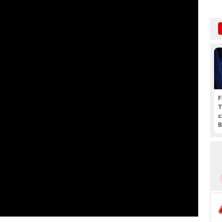
F
T
c
B