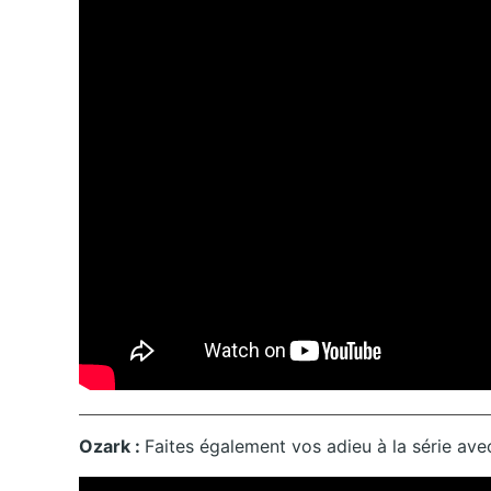
Ozark :
Faites également vos adieu à la série avec