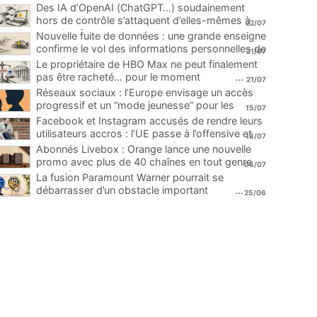
Des IA d’OpenAI (ChatGPT…) soudainement
hors de contrôle s’attaquent d’elles-mêmes à
22/07
une plateforme
...
Nouvelle fuite de données : une grande enseigne
confirme le vol des informations personnelles de
21/07
ses clients
...
Le propriétaire de HBO Max ne peut finalement
pas être racheté… pour le moment
...
21/07
Réseaux sociaux : l’Europe envisage un accès
progressif et un “mode jeunesse” pour les
15/07
mineurs
...
Facebook et Instagram accusés de rendre leurs
utilisateurs accros : l’UE passe à l’offensive et
13/07
menace d’une amende record
...
Abonnés Livebox : Orange lance une nouvelle
promo avec plus de 40 chaînes en tout genre
06/07
pour 1€
...
La fusion Paramount Warner pourrait se
débarrasser d’un obstacle important
...
25/06