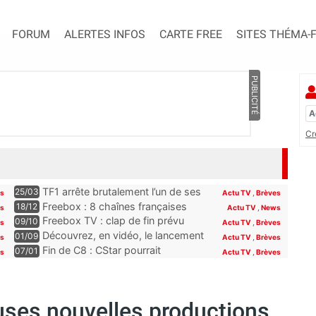
FORUM
ALERTES INFOS
CARTE FREE
SITES THÉMA-
PUBLICITÉ
Cr
TF1 arrête brutalement l’un de ses
25/03
es
Actu TV
,
Brèves
programmes phares, les abonnés
Freebox : 8 chaînes françaises
18/12
es
Actu TV
,
News
Freebox, Livebox, Bbox et Box de
seront offertes sur la Freebox dès
Freebox TV : clap de fin prévu
09/10
es
Actu TV
,
Brèves
SFR découvriront son remplaçant
la fin du mois
pour plusieurs chaînes Paramount
Découvrez, en vidéo, le lancement
01/09
s
Actu TV
,
Brèves
à la rentrée
incluses pour les abonnés Free
de Novo19, la nouvelle chaîne qui
Fin de C8 : CStar pourrait
07/01
es
Actu TV
,
Brèves
se lance sur la TNT (et la Freebox)
récupérer TPMP selon Hanouna,
“la convention le permet”
uses nouvelles productions