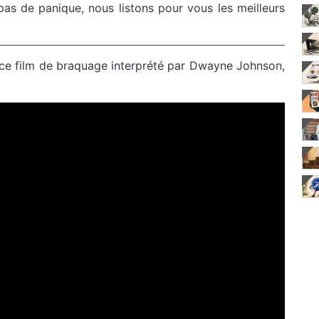
pas de panique, nous listons pour vous les meilleurs
 ce film de braquage interprété par Dwayne Johnson,