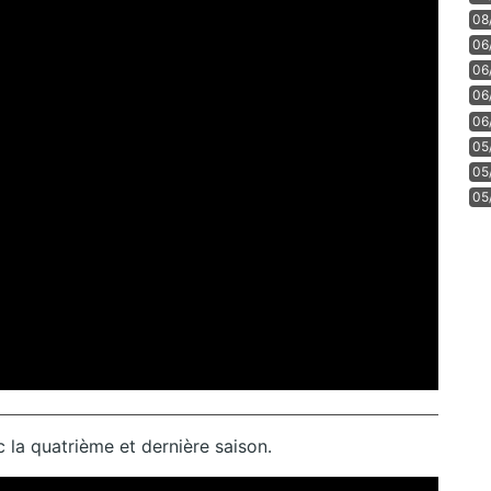
08
06
06
06
06
05
05
05
 la quatrième et dernière saison.