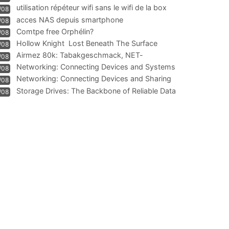
résiliation
utilisation répéteur wifi sans le wifi de la box
/08
acces NAS depuis smartphone
/08
Comtpe free Orphélin?
/08
Hollow Knight  Lost Beneath The Surface
/08
Airmez 80k: Tabakgeschmack, NET-
/08
Technologie und Leistung im
Networking: Connecting Devices and Systems
/08
Networking: Connecting Devices and Sharing
/08
Information
Storage Drives: The Backbone of Reliable Data
/08
Management