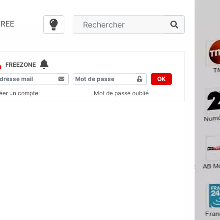
FREE
FREEZONE
OK
éer un compte
Mot de passe oublié