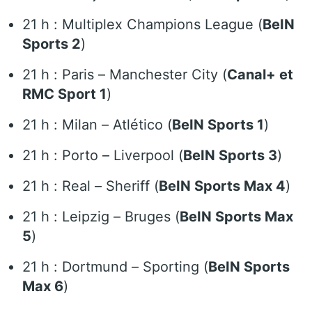
21 h : Multiplex Champions League (
BeIN
Sports 2
)
21 h : Paris – Manchester City (
Canal+ et
RMC Sport 1
)
21 h : Milan – Atlético (
BeIN Sports 1
)
21 h : Porto – Liverpool (
BeIN Sports 3
)
21 h : Real – Sheriff (
BeIN Sports Max 4
)
21 h : Leipzig – Bruges (
BeIN Sports Max
5
)
21 h : Dortmund – Sporting (
BeIN Sports
Max 6
)