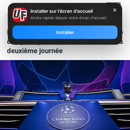
✕
Installer sur l'écran d'accueil
Accès rapide depuis votre écran d'accueil
Ligue des Champions : le guide
Installer
complet pour ne rien rater de la
deuxième journée