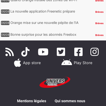
06/08
Brèves
gratuit au Bout du Monde
La nouvelle application Freenetic prépare
06/08
Brèves
son arrivée sur Android et iPhone pour les
abonnés Freebox, testez la
Orange mise sur une nouvelle pépite de l’IA
06/08
Brèves
Bonne surprise pour les abonnés Freebox
06/08
Brèves
Ultra, toute la Liga débarque sur Disney+
et c’est inclus
App store
Play Store
Mentions légales
Qui sommes nous