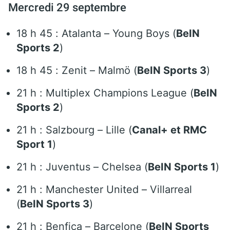
Mercredi 29 septembre
18 h 45 : Atalanta – Young Boys (
BeIN
Sports 2
)
18 h 45 : Zenit – Malmö (
BeIN Sports 3
)
21 h : Multiplex Champions League (
BeIN
Sports 2
)
21 h : Salzbourg – Lille (
Canal+ et RMC
Sport 1
)
21 h : Juventus – Chelsea (
BeIN Sports 1
)
21 h : Manchester United – Villarreal
(
BeIN Sports 3
)
21 h : Benfica – Barcelone (
BeIN Sports