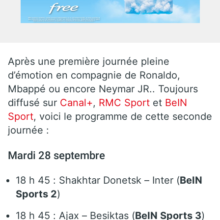
Après une première journée pleine
d’émotion en compagnie de Ronaldo,
Mbappé ou encore Neymar JR.. Toujours
diffusé sur
Canal+
,
RMC Sport
et
BeIN
Sport
, voici le programme de cette seconde
journée :
Mardi 28 septembre
18 h 45 : Shakhtar Donetsk – Inter (
BeIN
Sports 2
)
18 h 45 : Ajax – Besiktas (
BeIN Sports 3
)