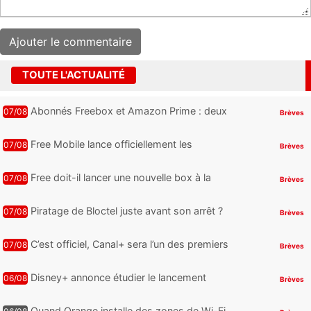
TOUTE L'ACTUALITÉ
Abonnés Freebox et Amazon Prime : deux
07/08
Brèves
nouveaux jeux PC offerts à récupérer
Free Mobile lance officiellement les
07/08
Brèves
nouveaux Galaxy Z Fold8 et Z Flip8 de
Samsung avec des promos et des
Free doit-il lancer une nouvelle box à la
07/08
Brèves
cadeaux
place de la Freebox Révolution ?
Piratage de Bloctel juste avant son arrêt ?
07/08
Brèves
Jusqu’à 3 millions de numéros de
téléphone auraient fuité
C’est officiel, Canal+ sera l’un des premiers
07/08
Brèves
à proposer des contenus compatibles
Dolby Vision 2
Disney+ annonce étudier le lancement
06/08
Brèves
d’une offre gratuite
Quand Orange installe des zones de Wi-Fi