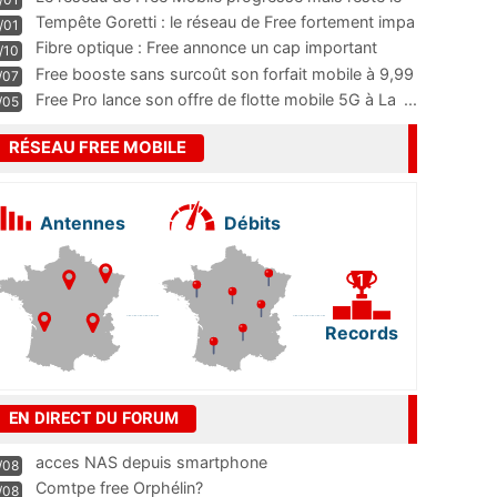
m
...
Tempête Goretti : le réseau de Free fortement impa
/01
...
Fibre optique : Free annonce un cap important
/10
pass
...
Free booste sans surcoût son forfait mobile à 9,99
/07
...
Free Pro lance son offre de flotte mobile 5G à La
...
/05
RÉSEAU FREE MOBILE
Antennes
Débits
Records
EN DIRECT DU FORUM
acces NAS depuis smartphone
/08
Comtpe free Orphélin?
/08