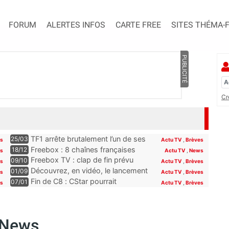
FORUM
ALERTES INFOS
CARTE FREE
SITES THÉMA-
PUBLICITÉ
Cr
TF1 arrête brutalement l’un de ses
25/03
es
Actu TV
,
Brèves
programmes phares, les abonnés
Freebox : 8 chaînes françaises
18/12
es
Actu TV
,
News
Freebox, Livebox, Bbox et Box de
seront offertes sur la Freebox dès
Freebox TV : clap de fin prévu
09/10
es
Actu TV
,
Brèves
SFR découvriront son remplaçant
la fin du mois
pour plusieurs chaînes Paramount
Découvrez, en vidéo, le lancement
01/09
s
Actu TV
,
Brèves
à la rentrée
incluses pour les abonnés Free
de Novo19, la nouvelle chaîne qui
Fin de C8 : CStar pourrait
07/01
es
Actu TV
,
Brèves
se lance sur la TNT (et la Freebox)
récupérer TPMP selon Hanouna,
“la convention le permet”
CNews