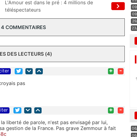
L'Amour est dans le pré : 4 millions de
09
téléspectateurs
09
29
 4 COMMENTAIRES
23
S DES LECTEURS (4)
+
-
citer
 croyais pas
+
-
iter
la liberté de parole, n'est pas envisagé par lui,
r sa gestion de la France. Pas grave Zemmour à fait
06
68c
06