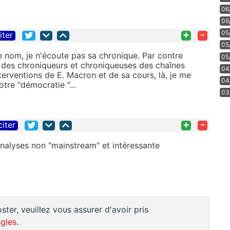
06
06
+
-
05
iter
05
e nom, je n'écoute pas sa chronique. Par contre
05
e des chroniqueurs et chroniqueuses des chaînes
04
erventions de E. Macron et de sa cours, là, je me
04
tre "démocratie "...
03
+
-
citer
nalyses non "mainstream" et intéressante
ster, veuillez vous assurer d'avoir pris
gles
.