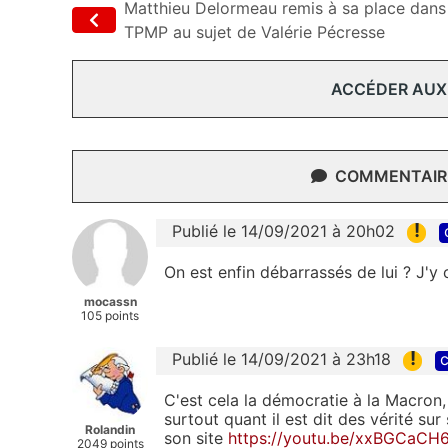
Matthieu Delormeau remis à sa place dans
TPMP au sujet de Valérie Pécresse
ACCÉDER AUX
COMMENTAIRE
!
Publié le 14/09/2021 à 20h02
On est enfin débarrassés de lui ? J'y
mocassn
105 points
!
Publié le 14/09/2021 à 23h18
c
C'est cela la démocratie à la Macron, 
surtout quant il est dit des vérité su
Rolandin
son site
https://youtu.be/xxBGCaCH
2049 points