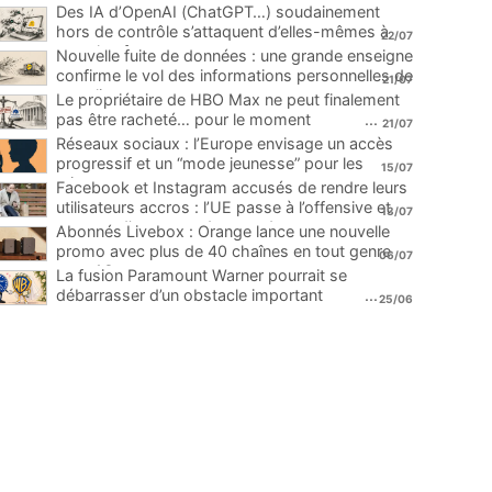
Des IA d’OpenAI (ChatGPT…) soudainement
hors de contrôle s’attaquent d’elles-mêmes à
22/07
une plateforme
...
Nouvelle fuite de données : une grande enseigne
confirme le vol des informations personnelles de
21/07
ses clients
...
Le propriétaire de HBO Max ne peut finalement
pas être racheté… pour le moment
...
21/07
Réseaux sociaux : l’Europe envisage un accès
progressif et un “mode jeunesse” pour les
15/07
mineurs
...
Facebook et Instagram accusés de rendre leurs
utilisateurs accros : l’UE passe à l’offensive et
13/07
menace d’une amende record
...
Abonnés Livebox : Orange lance une nouvelle
promo avec plus de 40 chaînes en tout genre
06/07
pour 1€
...
La fusion Paramount Warner pourrait se
débarrasser d’un obstacle important
...
25/06