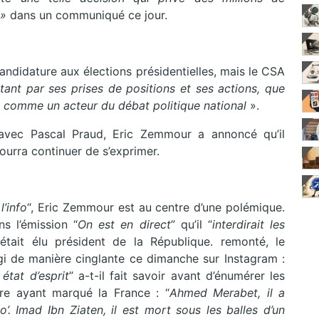
 »
dans un communiqué ce jour.
andidature aux élections présidentielles, mais le CSA
tant par ses prises de positions et ses actions, que
, comme un acteur du débat politique national
».
 avec Pascal Praud, Eric Zemmour a annoncé qu’il
ourra continuer de s’exprimer.
l’info
“, Eric Zemmour est au centre d’une polémique.
s l’émission “
On est en direct
” qu’il “
interdirait les
tait élu président de la République. remonté, le
i de manière cinglante ce dimanche sur Instagram :
état d’esprit
” a-t-il fait savoir avant d’énumérer les
ère ayant marqué la France : “
Ahmed Merabet, il a
o’. Imad Ibn Ziaten, il est mort sous les balles d’un