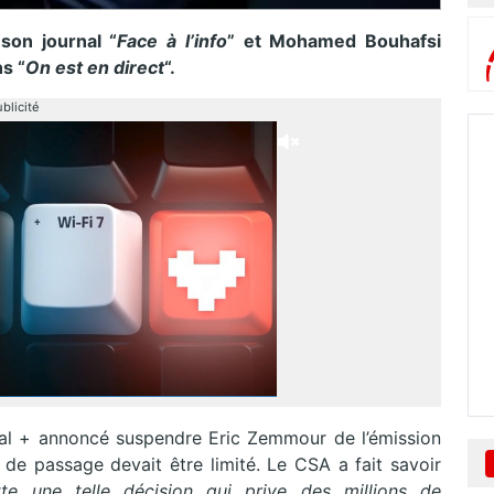
on journal “
Face à l’info
” et Mohamed Bouhafsi
s “
On est en direct
“.
blicité
al + annoncé suspendre Eric Zemmour de l’émission
de passage devait être limité. Le CSA a fait savoir
te une telle décision qui prive des millions de