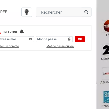
FREE
FREEZONE
OK
éer un compte
Mot de passe oublié