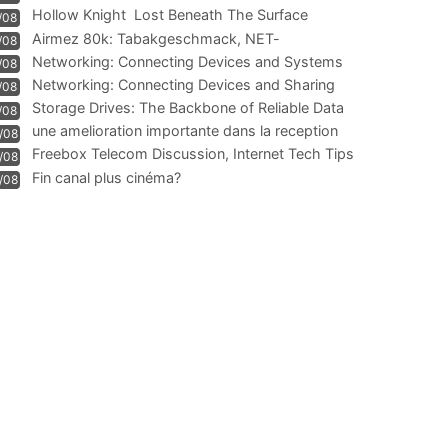
Hollow Knight  Lost Beneath The Surface
/08
Airmez 80k: Tabakgeschmack, NET-
/08
Technologie und Leistung im
Networking: Connecting Devices and Systems
/08
Networking: Connecting Devices and Sharing
/08
Information
Storage Drives: The Backbone of Reliable Data
/08
Management
une amelioration importante dans la reception
/08
WIFI
Freebox Telecom Discussion, Internet Tech Tips
/08
Communi
Fin canal plus cinéma?
/08