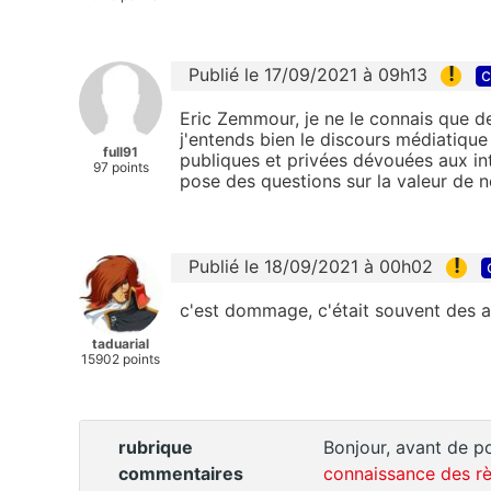
!
Publié le 17/09/2021 à 09h13
c
Eric Zemmour, je ne le connais que d
j'entends bien le discours médiatiqu
full91
publiques et privées dévouées aux int
97 points
pose des questions sur la valeur de no
!
Publié le 18/09/2021 à 00h02
c'est dommage, c'était souvent des a
taduarial
15902 points
rubrique
Bonjour, avant de po
commentaires
connaissance des rè