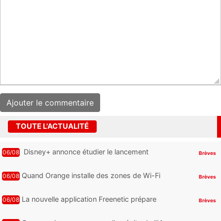
TOUTE L'ACTUALITÉ
Disney+ annonce étudier le lancement
06/08
Brèves
d’une offre gratuite
Quand Orange installe des zones de Wi-Fi
06/08
Brèves
gratuit au Bout du Monde
La nouvelle application Freenetic prépare
06/08
Brèves
son arrivée sur Android et iPhone pour les
abonnés Freebox, testez la