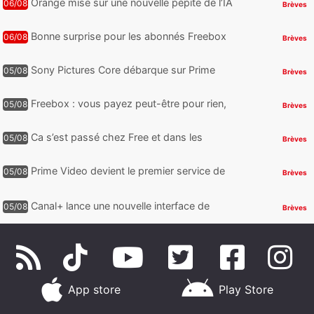
Orange mise sur une nouvelle pépite de l’IA
06/08
Brèves
Bonne surprise pour les abonnés Freebox
06/08
Brèves
Ultra, toute la Liga débarque sur Disney+
et c’est inclus
Sony Pictures Core débarque sur Prime
05/08
Brèves
Video avec des centaines de films et 7
jours offerts
Freebox : vous payez peut-être pour rien,
05/08
Brèves
voici comment retrouver et supprimer vos
abonnements TV oubliés
Ca s’est passé chez Free et dans les
05/08
Brèves
télécoms : Free dénonce et agit, un nouvel
appareil pointe le bout de...
Prime Video devient le premier service de
05/08
Brèves
streaming à franchir un nouveau cap en
HDR avec ce lancement
Canal+ lance une nouvelle interface de
05/08
Brèves
navigation sur iOS
App store
Play Store