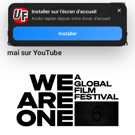
✕
Installer sur l'écran d'accueil
Accès rapide depuis votre écran d'accueil
Le festival international “We Are
Installer
One” mettra le cinéma à l’honneur fin
mai sur YouTube