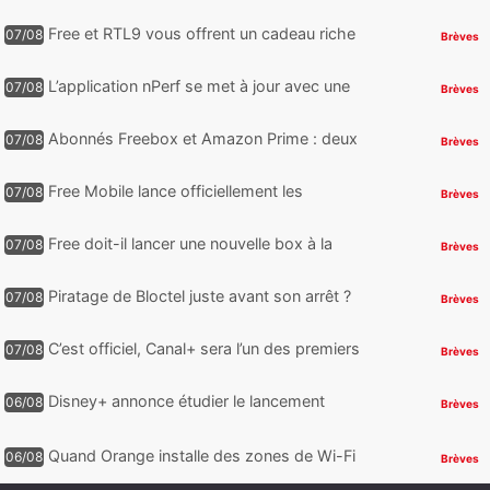
services TV, mais cette analyse révèle qu’il
reste encore au moin...
Free et RTL9 vous offrent un cadeau riche
07/08
Brèves
en sensations fortes, mais il faudra jouer
pour l’obtenir
L’application nPerf se met à jour avec une
07/08
Brèves
nouveauté qui intéressera les abonnés
Free Mobile, Orange, SFR ...
Abonnés Freebox et Amazon Prime : deux
07/08
Brèves
nouveaux jeux PC offerts à récupérer
Free Mobile lance officiellement les
07/08
Brèves
nouveaux Galaxy Z Fold8 et Z Flip8 de
Samsung avec des promos et des
Free doit-il lancer une nouvelle box à la
07/08
Brèves
cadeaux
place de la Freebox Révolution ?
Piratage de Bloctel juste avant son arrêt ?
07/08
Brèves
Jusqu’à 3 millions de numéros de
téléphone auraient fuité
C’est officiel, Canal+ sera l’un des premiers
07/08
Brèves
à proposer des contenus compatibles
Dolby Vision 2
Disney+ annonce étudier le lancement
06/08
Brèves
d’une offre gratuite
Quand Orange installe des zones de Wi-Fi
06/08
Brèves
gratuit au Bout du Monde