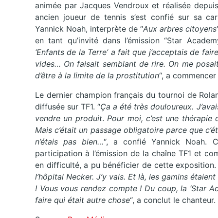
animée par Jacques Vendroux et réalisée depuis
ancien joueur de tennis s’est confié sur sa ca
Yannick Noah, interprète de “
Aux arbres citoyens
en tant qu’invité dans l’émission “Star Academ
‘Enfants de la Terre’ a fait que j’acceptais de fai
vides… On faisait semblant de rire. On me posait
d’être à la limite de la prostitution
“, a commencer l
Le dernier champion français du tournoi de Rola
diffusée sur TF1. “
Ça a été très douloureux. J’avai
vendre un produit
.
Pour moi, c’est une thérapie
Mais c’était un passage obligatoire parce que c’
n’étais pas bien…
“, a confié Yannick Noah. C
participation à l’émission de la chaîne TF1 et c
en difficulté, a pu bénéficier de cette exposition.
l’hôpital Necker. J’y vais. Et là, les gamins étaien
! Vous vous rendez compte ! Du coup, la ‘Star Aca
faire qui était autre chose
“, a conclut le chanteur.