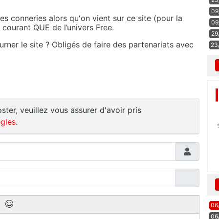
09
s conneries alors qu'on vient sur ce site (pour la
09
 courant QUE de l’univers Free.
29
ner le site ? Obligés de faire des partenariats avec
23
ster, veuillez vous assurer d'avoir pris
gles
.
06
06