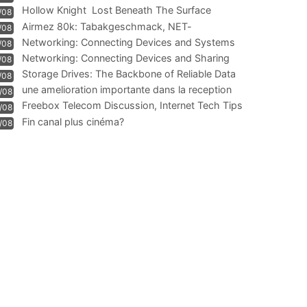
Hollow Knight  Lost Beneath The Surface
/08
Airmez 80k: Tabakgeschmack, NET-
/08
Technologie und Leistung im
Networking: Connecting Devices and Systems
/08
Networking: Connecting Devices and Sharing
/08
Information
Storage Drives: The Backbone of Reliable Data
/08
Management
une amelioration importante dans la reception
/08
WIFI
Freebox Telecom Discussion, Internet Tech Tips
/08
Communi
Fin canal plus cinéma?
/08