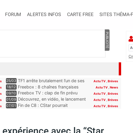
FORUM
ALERTES INFOS
CARTE FREE
SITES THÉMA-
PUBLICITÉ
Cr
TF1 arrête brutalement l’un de ses
25/03
es
Actu TV
,
Brèves
programmes phares, les abonnés
Freebox : 8 chaînes françaises
18/12
es
Actu TV
,
News
Freebox, Livebox, Bbox et Box de
seront offertes sur la Freebox dès
Freebox TV : clap de fin prévu
09/10
es
Actu TV
,
Brèves
SFR découvriront son remplaçant
la fin du mois
pour plusieurs chaînes Paramount
Découvrez, en vidéo, le lancement
01/09
s
Actu TV
,
Brèves
à la rentrée
incluses pour les abonnés Free
de Novo19, la nouvelle chaîne qui
Fin de C8 : CStar pourrait
07/01
es
Actu TV
,
Brèves
se lance sur la TNT (et la Freebox)
récupérer TPMP selon Hanouna,
“la convention le permet”
expérience avec la “Star