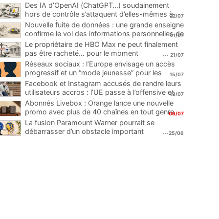
Des IA d’OpenAI (ChatGPT…) soudainement
hors de contrôle s’attaquent d’elles-mêmes à
22/07
une plateforme
...
Nouvelle fuite de données : une grande enseigne
confirme le vol des informations personnelles de
21/07
ses clients
...
Le propriétaire de HBO Max ne peut finalement
pas être racheté… pour le moment
...
21/07
Réseaux sociaux : l’Europe envisage un accès
progressif et un “mode jeunesse” pour les
15/07
mineurs
...
Facebook et Instagram accusés de rendre leurs
utilisateurs accros : l’UE passe à l’offensive et
13/07
menace d’une amende record
...
Abonnés Livebox : Orange lance une nouvelle
promo avec plus de 40 chaînes en tout genre
06/07
pour 1€
...
La fusion Paramount Warner pourrait se
débarrasser d’un obstacle important
...
25/06