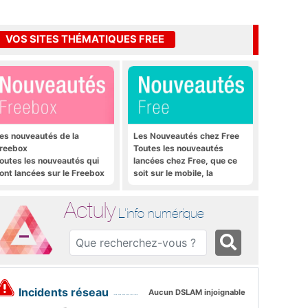
VOS SITES THÉMATIQUES FREE
es nouveautés de la
Les Nouveautés chez Free
reebox
Toutes les nouveautés
outes les nouveautés qui
lancées chez Free, que ce
ont lancées sur le Freebox
soit sur le mobile, la
évolution, Freebox Mini 4K
Freebox et bien plus encore
t Freebox Crystal
Actuly
L'info numérique
Incidents réseau
Aucun DSLAM injoignable