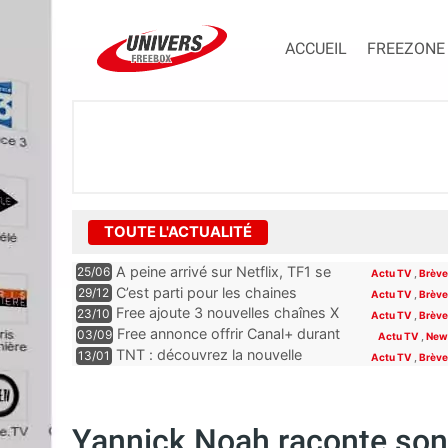
ACCUEIL
FREEZONE
TOUTE L'ACTUALITÉ
A peine arrivé sur Netflix, TF1 se
25/06
Actu TV
,
Brèv
paye déjà une place dans le Top
C’est parti pour les chaines
29/12
Actu TV
,
Brèv
10 de la plateforme
offertes jusqu’en février aux
Free ajoute 3 nouvelles chaînes X
23/10
Actu TV
,
Brèv
abonnés Free
à son offre TV
Free annonce offrir Canal+ durant
03/09
Actu TV
,
New
12 mois à certains abonnés
TNT : découvrez la nouvelle
13/01
Actu TV
,
Brèv
Freebox
numérotation des chaînes, place à
de grands changements
Yannick Noah raconte son 