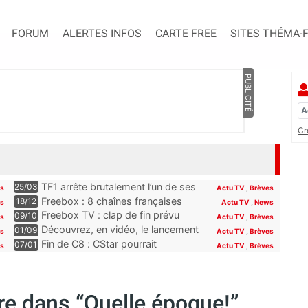
FORUM
ALERTES INFOS
CARTE FREE
SITES THÉMA-
PUBLICITÉ
Cr
TF1 arrête brutalement l’un de ses
25/03
es
Actu TV
,
Brèves
programmes phares, les abonnés
Freebox : 8 chaînes françaises
18/12
es
Actu TV
,
News
Freebox, Livebox, Bbox et Box de
seront offertes sur la Freebox dès
Freebox TV : clap de fin prévu
09/10
es
Actu TV
,
Brèves
SFR découvriront son remplaçant
la fin du mois
pour plusieurs chaînes Paramount
Découvrez, en vidéo, le lancement
01/09
s
Actu TV
,
Brèves
à la rentrée
incluses pour les abonnés Free
de Novo19, la nouvelle chaîne qui
Fin de C8 : CStar pourrait
07/01
es
Actu TV
,
Brèves
se lance sur la TNT (et la Freebox)
récupérer TPMP selon Hanouna,
“la convention le permet”
re dans “Quelle époque!”