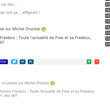
 me dire...
06
06
e tout ça.... affligeant !
06
06
05
sse sur
Michel Drucker
05
 Freebox
: Toute l'actualité de Free et sa Freebox,
05
él?
04
+
-
iter
, on passe sur
Michel Drucker
Univers Freebox
: Toute l'actualité de Free et sa Freebox,
, des tél?