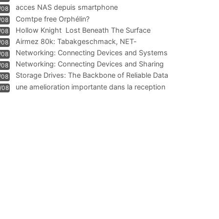
acces NAS depuis smartphone
/08
Comtpe free Orphélin?
/08
Hollow Knight  Lost Beneath The Surface
/08
Airmez 80k: Tabakgeschmack, NET-
/08
Technologie und Leistung im
Networking: Connecting Devices and Systems
/08
Networking: Connecting Devices and Sharing
/08
Information
Storage Drives: The Backbone of Reliable Data
/08
Management
une amelioration importante dans la reception
/08
WIFI