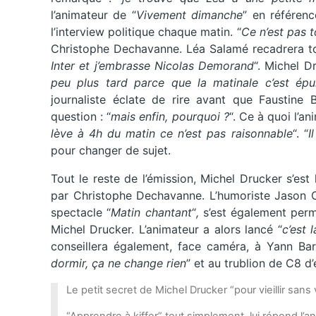
l’animateur de “
Vivement dimanche
” en référenc
l’interview politique chaque matin. “
Ce n’est pas t
Christophe Dechavanne. Léa Salamé recadrera tout
Inter et j’embrasse Nicolas Demorand
“. Michel D
peu plus tard parce que la matinale c’est épui
journaliste éclate de rire avant que Faustine B
question : “
mais enfin, pourquoi ?
“. Ce à quoi l’a
lève à 4h du matin ce n’est pas raisonnable
“. “
I
pour changer de sujet.
Tout le reste de l’émission, Michel Drucker s’est 
par Christophe Dechavanne. L’humoriste Jason C
spectacle “
Matin chantant
“
,
s’est également permi
Michel Drucker. L’animateur a alors lancé “
c’est 
conseillera également, face caméra, à Yann Bar
dormir, ça ne change rien
” et au trublion de C8 d’
Le petit secret de Michel Drucker “pour vieillir sans