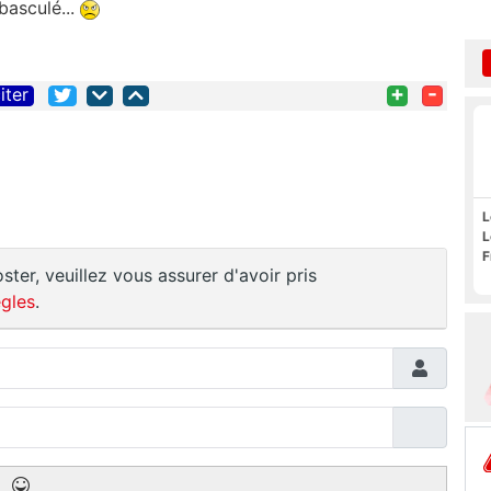
 basculé...
+
-
iter
L
L
F
ster, veuillez vous assurer d'avoir pris
gles
.