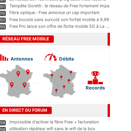
m
...
Tempête Goretti : le réseau de Free fortement impa
/01
...
Fibre optique : Free annonce un cap important
/10
pass
...
Free booste sans surcoût son forfait mobile à 9,99
/07
...
Free Pro lance son offre de flotte mobile 5G à La
...
/05
RÉSEAU FREE MOBILE
Antennes
Débits
Records
EN DIRECT DU FORUM
Impossible d'activer la fibre Free + facturation
/08
résiliation
utilisation répéteur wifi sans le wifi de la box
/08