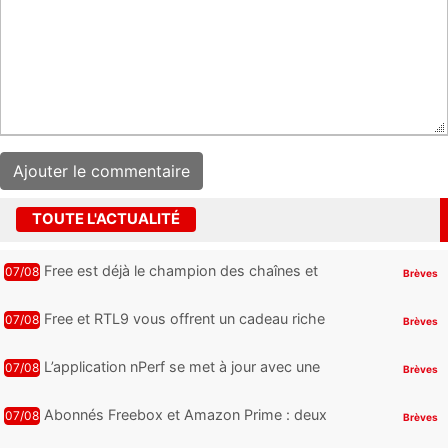
TOUTE L'ACTUALITÉ
Free est déjà le champion des chaînes et
07/08
Brèves
services TV, mais cette analyse révèle qu’il
reste encore au moin...
Free et RTL9 vous offrent un cadeau riche
07/08
Brèves
en sensations fortes, mais il faudra jouer
pour l’obtenir
L’application nPerf se met à jour avec une
07/08
Brèves
nouveauté qui intéressera les abonnés
Free Mobile, Orange, SFR ...
Abonnés Freebox et Amazon Prime : deux
07/08
Brèves
nouveaux jeux PC offerts à récupérer