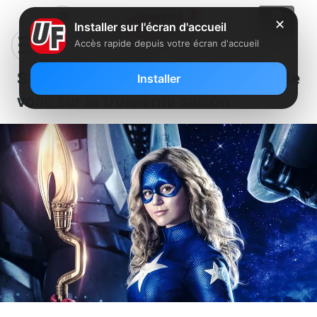
✕
Installer sur l'écran d'accueil
Accès rapide depuis votre écran d'accueil
StarGirl : une bande-annonce lève le
Installer
voile sur la troisième saison