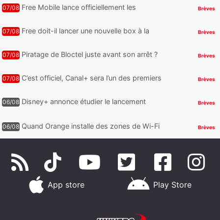
Free Mobile lance officiellement les
07/08
Brèves
nouveaux Galaxy Z Fold8 et Z Flip8 de
Samsung avec des promos et des
Free doit-il lancer une nouvelle box à la
07/08
Brèves
cadeaux
place de la Freebox Révolution ?
Piratage de Bloctel juste avant son arrêt ?
07/08
Brèves
Jusqu’à 3 millions de numéros de
téléphone auraient fuité
C’est officiel, Canal+ sera l’un des premiers
07/08
Brèves
à proposer des contenus compatibles
Dolby Vision 2
Disney+ annonce étudier le lancement
06/08
Brèves
d’une offre gratuite
Quand Orange installe des zones de Wi-Fi
06/08
Brèves
gratuit au Bout du Monde
App store
Play Store