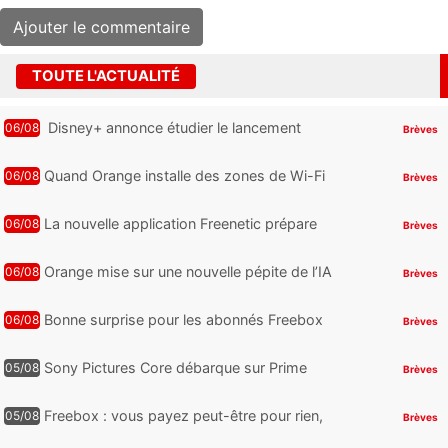
TOUTE L'ACTUALITÉ
Disney+ annonce étudier le lancement
06/08
Brèves
d’une offre gratuite
Quand Orange installe des zones de Wi-Fi
06/08
Brèves
gratuit au Bout du Monde
La nouvelle application Freenetic prépare
06/08
Brèves
son arrivée sur Android et iPhone pour les
abonnés Freebox, testez la
Orange mise sur une nouvelle pépite de l’IA
06/08
Brèves
Bonne surprise pour les abonnés Freebox
06/08
Brèves
Ultra, toute la Liga débarque sur Disney+
et c’est inclus
Sony Pictures Core débarque sur Prime
05/08
Brèves
Video avec des centaines de films et 7
jours offerts
Freebox : vous payez peut-être pour rien,
05/08
Brèves
voici comment retrouver et supprimer vos