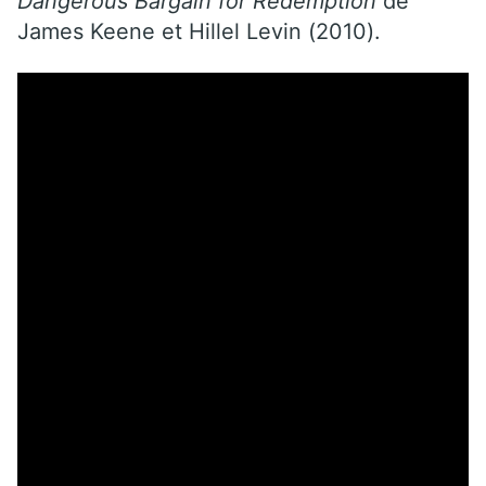
Dangerous Bargain for Redemption
de
James Keene et Hillel Levin (2010).