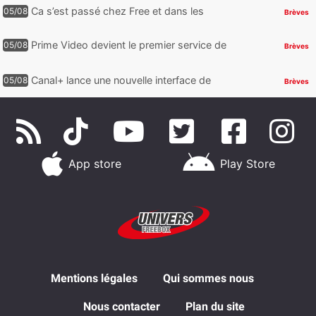
abonnements TV oubliés
Ca s’est passé chez Free et dans les
05/08
Brèves
télécoms : Free dénonce et agit, un nouvel
appareil pointe le bout de...
Prime Video devient le premier service de
05/08
Brèves
streaming à franchir un nouveau cap en
HDR avec ce lancement
Canal+ lance une nouvelle interface de
05/08
Brèves
navigation sur iOS
App store
Play Store
Mentions légales
Qui sommes nous
Nous contacter
Plan du site