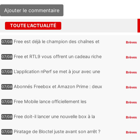
TOUTE L'ACTUALITÉ
Free est déjà le champion des chaînes et
07/08
Brèves
services TV, mais cette analyse révèle qu’il
reste encore au moin...
Free et RTL9 vous offrent un cadeau riche
07/08
Brèves
en sensations fortes, mais il faudra jouer
pour l’obtenir
L’application nPerf se met à jour avec une
07/08
Brèves
nouveauté qui intéressera les abonnés
Free Mobile, Orange, SFR ...
Abonnés Freebox et Amazon Prime : deux
07/08
Brèves
nouveaux jeux PC offerts à récupérer
Free Mobile lance officiellement les
07/08
Brèves
nouveaux Galaxy Z Fold8 et Z Flip8 de
Samsung avec des promos et des
Free doit-il lancer une nouvelle box à la
07/08
Brèves
cadeaux
place de la Freebox Révolution ?
Piratage de Bloctel juste avant son arrêt ?
07/08
Brèves
Jusqu’à 3 millions de numéros de