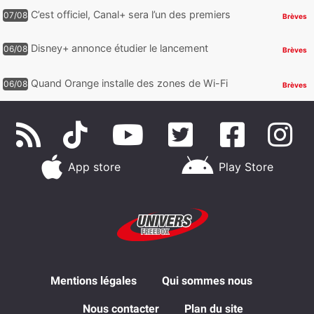
téléphone auraient fuité
C’est officiel, Canal+ sera l’un des premiers
07/08
Brèves
à proposer des contenus compatibles
Dolby Vision 2
Disney+ annonce étudier le lancement
06/08
Brèves
d’une offre gratuite
Quand Orange installe des zones de Wi-Fi
06/08
Brèves
gratuit au Bout du Monde
App store
Play Store
Mentions légales
Qui sommes nous
Nous contacter
Plan du site