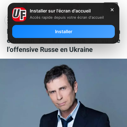
✕
Installer sur l'écran d'accueil
Accès rapide depuis votre écran d'accueil
Frédéric Taddeï suspend son
Installer
émission sur RT France au vu de
l’offensive Russe en Ukraine