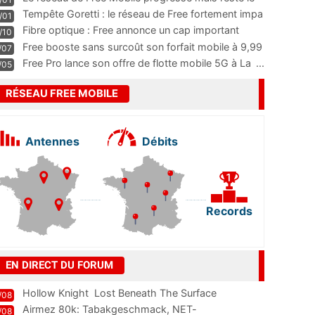
m
...
Tempête Goretti : le réseau de Free fortement impa
/01
...
Fibre optique : Free annonce un cap important
/10
pass
...
Free booste sans surcoût son forfait mobile à 9,99
/07
...
Free Pro lance son offre de flotte mobile 5G à La
...
/05
RÉSEAU FREE MOBILE
Antennes
Débits
Records
EN DIRECT DU FORUM
Hollow Knight  Lost Beneath The Surface
/08
Airmez 80k: Tabakgeschmack, NET-
/08