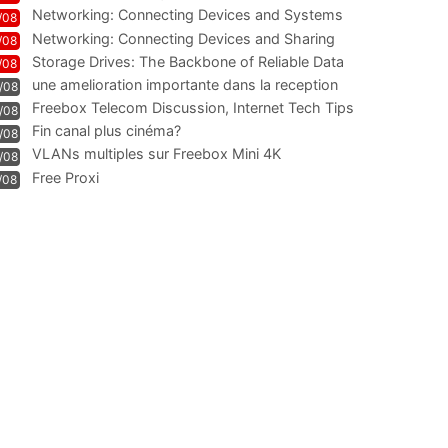
Technologie und Leistung im
Networking: Connecting Devices and Systems
/08
Networking: Connecting Devices and Sharing
/08
Information
Storage Drives: The Backbone of Reliable Data
/08
Management
une amelioration importante dans la reception
/08
WIFI
Freebox Telecom Discussion, Internet Tech Tips
/08
Communi
Fin canal plus cinéma?
/08
VLANs multiples sur Freebox Mini 4K
/08
Free Proxi
/08