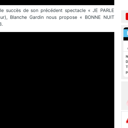
le succès de son précédent spectacle « JE PARLE
ur), Blanche Gardin nous propose « BONNE NUIT
8.
N
D
T
p