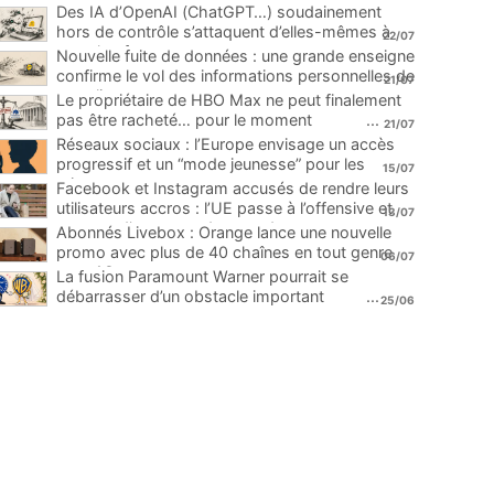
Des IA d’OpenAI (ChatGPT…) soudainement
hors de contrôle s’attaquent d’elles-mêmes à
22/07
une plateforme
...
Nouvelle fuite de données : une grande enseigne
confirme le vol des informations personnelles de
21/07
ses clients
...
Le propriétaire de HBO Max ne peut finalement
pas être racheté… pour le moment
...
21/07
Réseaux sociaux : l’Europe envisage un accès
progressif et un “mode jeunesse” pour les
15/07
mineurs
...
Facebook et Instagram accusés de rendre leurs
utilisateurs accros : l’UE passe à l’offensive et
13/07
menace d’une amende record
...
Abonnés Livebox : Orange lance une nouvelle
promo avec plus de 40 chaînes en tout genre
06/07
pour 1€
...
La fusion Paramount Warner pourrait se
débarrasser d’un obstacle important
...
25/06