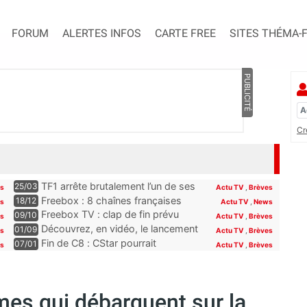
FORUM
ALERTES INFOS
CARTE FREE
SITES THÉMA-
PUBLICITÉ
Cr
TF1 arrête brutalement l’un de ses
25/03
es
Actu TV
,
Brèves
programmes phares, les abonnés
Freebox : 8 chaînes françaises
18/12
es
Actu TV
,
News
Freebox, Livebox, Bbox et Box de
seront offertes sur la Freebox dès
Freebox TV : clap de fin prévu
09/10
es
Actu TV
,
Brèves
SFR découvriront son remplaçant
la fin du mois
pour plusieurs chaînes Paramount
Découvrez, en vidéo, le lancement
01/09
s
Actu TV
,
Brèves
à la rentrée
incluses pour les abonnés Free
de Novo19, la nouvelle chaîne qui
Fin de C8 : CStar pourrait
07/01
es
Actu TV
,
Brèves
se lance sur la TNT (et la Freebox)
récupérer TPMP selon Hanouna,
“la convention le permet”
mmes qui débarquent sur la