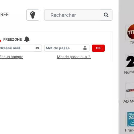
FREE
FREEZONE
OK
éer un compte
Mot de passe oublié