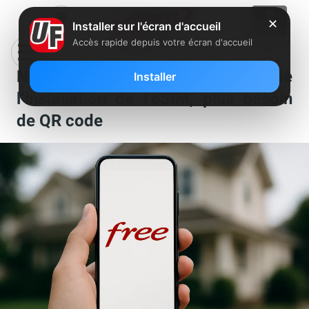
✕
Installer sur l'écran d'accueil
Accès rapide depuis votre écran d'accueil
Nouveau : Free Mobile simplifie
Installer
l’installation de l’eSIM, plus besoin
de QR code