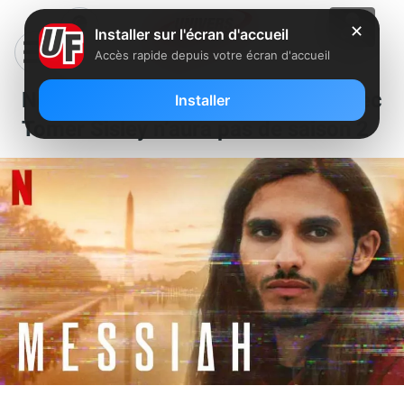
✕
Installer sur l'écran d'accueil
Accès rapide depuis votre écran d'accueil
Netflix : la série “Messiah” avec
Installer
Tomer Sisley n’aura pas de saison 2