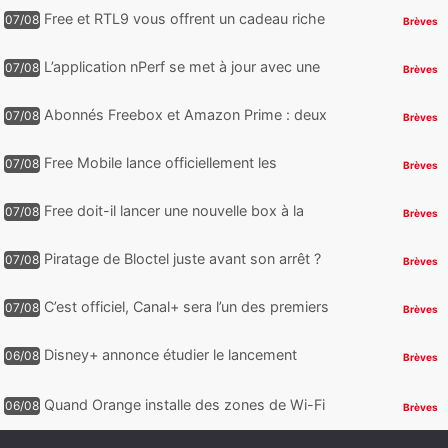
reste encore au moin...
Free et RTL9 vous offrent un cadeau riche
07/08
Brèves
en sensations fortes, mais il faudra jouer
pour l’obtenir
L’application nPerf se met à jour avec une
07/08
Brèves
nouveauté qui intéressera les abonnés
Free Mobile, Orange, SFR ...
Abonnés Freebox et Amazon Prime : deux
07/08
Brèves
nouveaux jeux PC offerts à récupérer
Free Mobile lance officiellement les
07/08
Brèves
nouveaux Galaxy Z Fold8 et Z Flip8 de
Samsung avec des promos et des
Free doit-il lancer une nouvelle box à la
07/08
Brèves
cadeaux
place de la Freebox Révolution ?
Piratage de Bloctel juste avant son arrêt ?
07/08
Brèves
Jusqu’à 3 millions de numéros de
téléphone auraient fuité
C’est officiel, Canal+ sera l’un des premiers
07/08
Brèves
à proposer des contenus compatibles
Dolby Vision 2
Disney+ annonce étudier le lancement
06/08
Brèves
d’une offre gratuite
Quand Orange installe des zones de Wi-Fi
06/08
Brèves
gratuit au Bout du Monde