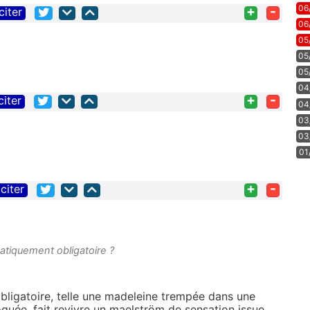
06
+
-
citer
06
05
05
05
04
+
-
citer
04
03
03
01
+
-
citer
atiquement obligatoire ?
 obligatoire, telle une madeleine trempée dans une
roquée, fait revivre un maelström de sensation issue