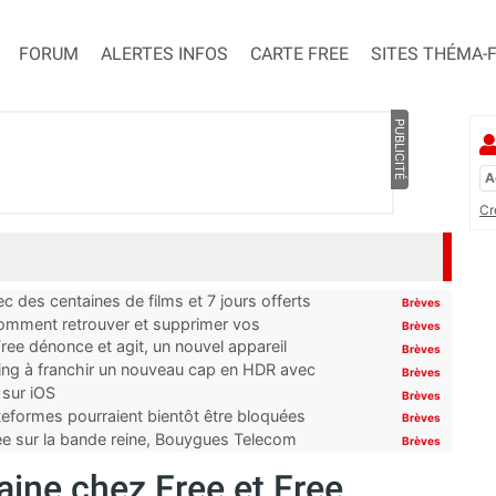
FORUM
ALERTES INFOS
CARTE FREE
SITES THÉMA-
PUBLICITÉ
Cr
 des centaines de films et 7 jours offerts
Brèves
 comment retrouver et supprimer vos
Brèves
ree dénonce et agit, un nouvel appareil
Brèves
ming à franchir un nouveau cap en HDR avec
Brèves
 sur iOS
Brèves
ateformes pourraient bientôt être bloquées
Brèves
tée sur la bande reine, Bouygues Telecom
Brèves
ine chez Free et Free