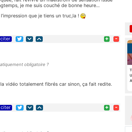
ongtemps, je me suis couché de bonne heure...
l’impression que je tiens un truc,la !
+
-
citer
atiquement obligatoire ?
T
U
A
la vidéo totalement fibrés car sinon, ça fait redite.
+
-
citer