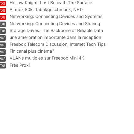
Hollow Knight  Lost Beneath The Surface
/08
Airmez 80k: Tabakgeschmack, NET-
/08
Technologie und Leistung im
Networking: Connecting Devices and Systems
/08
Networking: Connecting Devices and Sharing
/08
Information
Storage Drives: The Backbone of Reliable Data
/08
Management
une amelioration importante dans la reception
/08
WIFI
Freebox Telecom Discussion, Internet Tech Tips
/08
Communi
Fin canal plus cinéma?
/08
VLANs multiples sur Freebox Mini 4K
/08
Free Proxi
/08