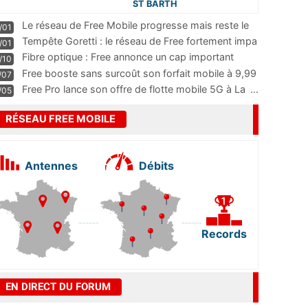
ST BARTH
Le réseau de Free Mobile progresse mais reste le
/01
m
...
Tempête Goretti : le réseau de Free fortement impa
/01
...
Fibre optique : Free annonce un cap important
/10
pass
...
Free booste sans surcoût son forfait mobile à 9,99
/07
...
Free Pro lance son offre de flotte mobile 5G à La
...
/05
RÉSEAU FREE MOBILE
Antennes
Débits
Records
EN DIRECT DU FORUM