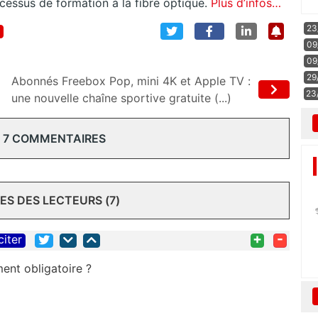
essus de formation à la fibre optique.
Plus d’infos…
23
09
09
29
Abonnés Freebox Pop, mini 4K et Apple TV :
23
une nouvelle chaîne sportive gratuite (...)
 7 COMMENTAIRES
S DES LECTEURS (7)
+
-
citer
ent obligatoire ?