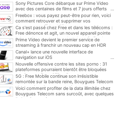
Sony Pictures Core débarque sur Prime Video
avec des centaines de films et 7 jours offerts
...
Freebox : vous payez peut-être pour rien, voici
comment retrouver et supprimer vos
abonnements TV oubliés
...
Ca s'est passé chez Free et dans les télécoms :
Free dénonce et agit, un nouvel appareil pointe
le bout de son nez chez des abonnés Freebox...
Prime Video devient le premier service de
...
streaming à franchir un nouveau cap en HDR
avec ce lancement
...
Canal+ lance une nouvelle interface de
navigation sur iOS
...
Nouvelle offensive contre les sites porno : 31
plateformes pourraient bientôt être bloquées
par Orange, Free, SFR et Bouygues
...
5G : Free Mobile continue son irrésistible
remontée sur la bande reine, Bouygues Telecom
plus que jamais sous pression
...
Voici comment profiter de la data illimitée chez
Bouygues Telecom sans surcoût, avec quelques
limites à connaître
...