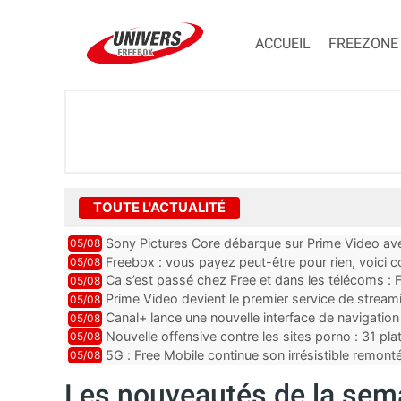
ACCUEIL
FREEZONE
TOUTE L'ACTUALITÉ
Sony Pictures Core débarque sur Prime Video avec
05/08
Freebox : vous payez peut-être pour rien, voici
05/08
abonnements TV oubliés
Ca s’est passé chez Free et dans les télécoms : F
05/08
pointe le bout de...
Prime Video devient le premier service de strea
05/08
ce lancement
Canal+ lance une nouvelle interface de navigation
05/08
Nouvelle offensive contre les sites porno : 31 pl
05/08
par Orange, Free, SF...
5G : Free Mobile continue son irrésistible remon
05/08
plus que jamais sous pr...
Les nouveautés de la sema