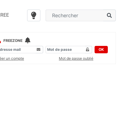
FREE
FREEZONE
OK
éer un compte
Mot de passe oublié