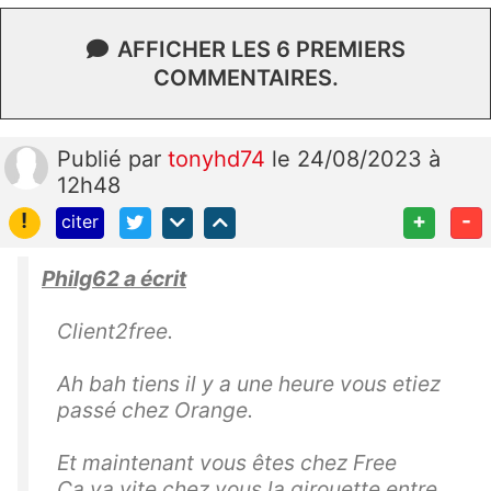
AFFICHER LES 6 PREMIERS
COMMENTAIRES.
Publié
par
tonyhd74
le 24/08/2023 à
12h48
!
+
-
citer
Philg62 a écrit
Client2free.
Ah bah tiens il y a une heure vous etiez
passé chez Orange.
Et maintenant vous êtes chez Free
Ca va vite chez vous la girouette entre