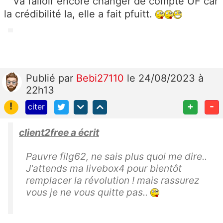
Va falloir encore changer de compte UF car
la crédibilité la, elle a fait pfuitt.
Publié
par
Bebi27110
le 24/08/2023 à
22h13
!
+
-
citer
client2free a écrit
Pauvre filg62, ne sais plus quoi me dire..
J'attends ma livebox4 pour bientôt
remplacer la révolution ! mais rassurez
vous je ne vous quitte pas..