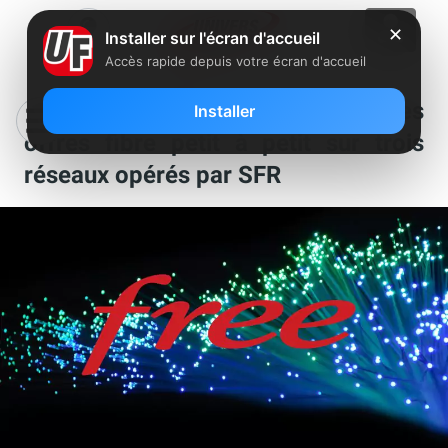
✕
Installer sur l'écran d'accueil
Accès rapide depuis votre écran d'accueil
Free ne s’arrête plus et lance ses
Installer
offres fibre petit à petit sur trois
réseaux opérés par SFR