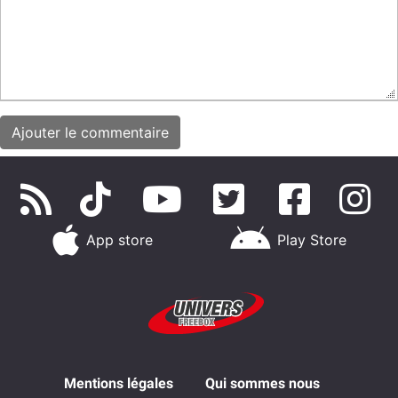
App store
Play Store
Mentions légales
Qui sommes nous