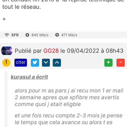
tout le réseau.
+
SFR
845 Mb/s
471 Mb/s
Publié
par
GG28
le 09/04/2022 à 08h43
!
+
-
citer
kurasul a écrit
alors pour m as pars j ai recu mon 1 er mail
2 semaine apres que xpfibre mes avertis
comme quoi j etait eligble
et une fois recu compte 2-3 mois je pense
le temps que cela avance ou alors t es