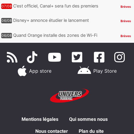
téléphone auraient fuité
C’est officiel, Canal+ sera l’un des premiers
07/08
Brèves
à proposer des contenus compatibles
Dolby Vision 2
Disney+ annonce étudier le lancement
06/08
Brèves
d’une offre gratuite
Quand Orange installe des zones de Wi-Fi
06/08
Brèves
gratuit au Bout du Monde
App store
Play Store
Mentions légales
Qui sommes nous
Nous contacter
Plan du site