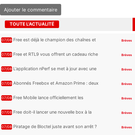
TOUTE L'ACTUALITÉ
Free est déjà le champion des chaînes et
07/08
Brèves
services TV, mais cette analyse révèle qu’il
reste encore au moin...
Free et RTL9 vous offrent un cadeau riche
07/08
Brèves
en sensations fortes, mais il faudra jouer
pour l’obtenir
L’application nPerf se met à jour avec une
07/08
Brèves
nouveauté qui intéressera les abonnés
Free Mobile, Orange, SFR ...
Abonnés Freebox et Amazon Prime : deux
07/08
Brèves
nouveaux jeux PC offerts à récupérer
Free Mobile lance officiellement les
07/08
Brèves
nouveaux Galaxy Z Fold8 et Z Flip8 de
Samsung avec des promos et des
Free doit-il lancer une nouvelle box à la
07/08
Brèves
cadeaux
place de la Freebox Révolution ?
Piratage de Bloctel juste avant son arrêt ?
07/08
Brèves
Jusqu’à 3 millions de numéros de