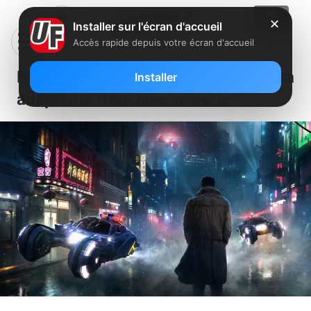
✕
Installer sur l'écran d'accueil
Accès rapide depuis votre écran d'accueil
Blade Runner : Prime Video va
Installer
adapter la franchise en série