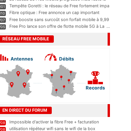
m
...
Tempête Goretti : le réseau de Free fortement impa
/01
...
Fibre optique : Free annonce un cap important
/10
pass
...
Free booste sans surcoût son forfait mobile à 9,99
/07
...
Free Pro lance son offre de flotte mobile 5G à La
...
/05
RÉSEAU FREE MOBILE
Antennes
Débits
Records
EN DIRECT DU FORUM
Impossible d'activer la fibre Free + facturation
/08
résiliation
utilisation répéteur wifi sans le wifi de la box
/08