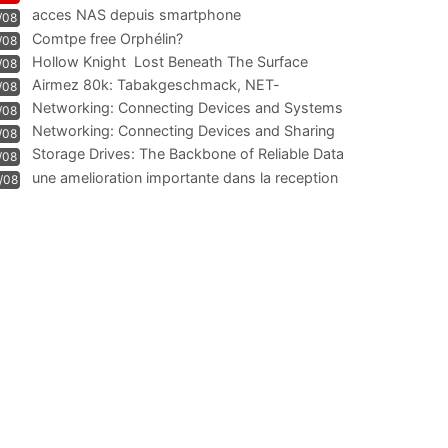
acces NAS depuis smartphone
/08
Comtpe free Orphélin?
/08
Hollow Knight  Lost Beneath The Surface
/08
Airmez 80k: Tabakgeschmack, NET-
/08
Technologie und Leistung im
Networking: Connecting Devices and Systems
/08
Networking: Connecting Devices and Sharing
/08
Information
Storage Drives: The Backbone of Reliable Data
/08
Management
une amelioration importante dans la reception
/08
WIFI