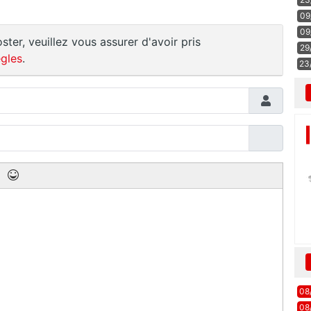
09
09
ster, veuillez vous assurer d'avoir pris
29
gles
.
23
08
08