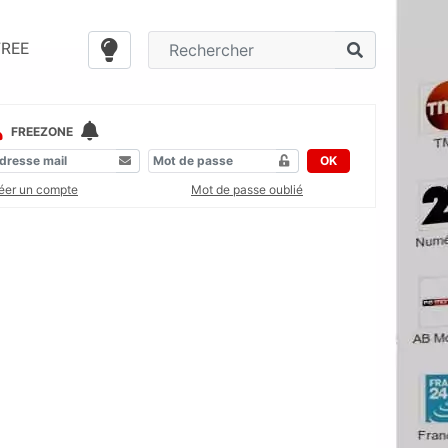
FREE
FREEZONE
OK
éer un compte
Mot de passe oublié