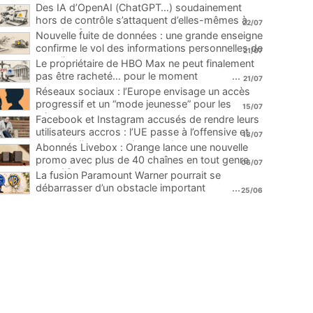
Des IA d’OpenAI (ChatGPT…) soudainement
hors de contrôle s’attaquent d’elles-mêmes à
22/07
une plateforme
...
Nouvelle fuite de données : une grande enseigne
confirme le vol des informations personnelles de
21/07
ses clients
...
Le propriétaire de HBO Max ne peut finalement
pas être racheté… pour le moment
...
21/07
Réseaux sociaux : l’Europe envisage un accès
progressif et un “mode jeunesse” pour les
15/07
mineurs
...
Facebook et Instagram accusés de rendre leurs
utilisateurs accros : l’UE passe à l’offensive et
13/07
menace d’une amende record
...
Abonnés Livebox : Orange lance une nouvelle
promo avec plus de 40 chaînes en tout genre
06/07
pour 1€
...
La fusion Paramount Warner pourrait se
débarrasser d’un obstacle important
...
25/06