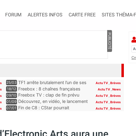
FORUM
ALERTES INFOS
CARTE FREE
SITES THÉMA-
PUBLICITÉ
Cr
TF1 arrête brutalement l’un de ses
25/03
es
Actu TV
,
Brèves
programmes phares, les abonnés
Freebox : 8 chaînes françaises
18/12
es
Actu TV
,
News
Freebox, Livebox, Bbox et Box de
seront offertes sur la Freebox dès
Freebox TV : clap de fin prévu
09/10
es
Actu TV
,
Brèves
SFR découvriront son remplaçant
la fin du mois
pour plusieurs chaînes Paramount
Découvrez, en vidéo, le lancement
01/09
s
Actu TV
,
Brèves
à la rentrée
incluses pour les abonnés Free
de Novo19, la nouvelle chaîne qui
Fin de C8 : CStar pourrait
07/01
es
Actu TV
,
Brèves
se lance sur la TNT (et la Freebox)
récupérer TPMP selon Hanouna,
“la convention le permet”
d’Electronic Arts aura une