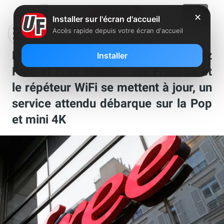
✕
Installer sur l'écran d'accueil
Accès rapide depuis votre écran d'accueil
Les nouveautés de la semaine chez
Installer
Free et Free Mobile : les Freebox et
le répéteur WiFi se mettent à jour, un
service attendu débarque sur la Pop
et mini 4K