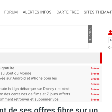
FORUM
ALERTES INFOS
CARTE FREE
SITES THÉMA-
PUBLICITÉ
Cr
 gratuite
Brèves
t au Bout du Monde
Brèves
ivée sur Android et iPhone pour les
Brèves
Brèves
oute la Liga débarque sur Disney+ et c’est
Brèves
 des centaines de films et 7 jours offerts
Brèves
 comment retrouver et supprimer vos
Brèves
nt de ses offres fibre sur un