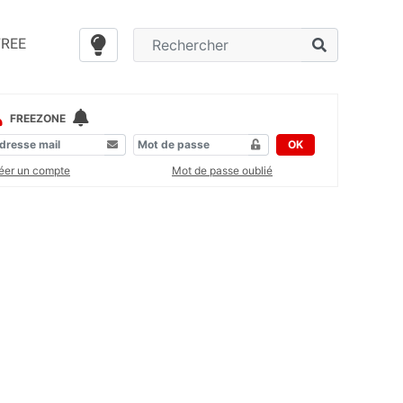
FREE
FREEZONE
OK
éer un compte
Mot de passe oublié