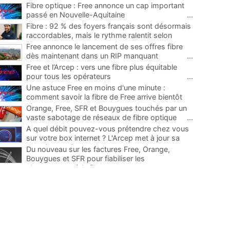
Fibre optique : Free annonce un cap important
passé en Nouvelle-Aquitaine
...
Fibre : 92 % des foyers français sont désormais
raccordables, mais le rythme ralentit selon
l'Arcep
...
Free annonce le lancement de ses offres fibre
dès maintenant dans un RIP manquant
...
Free et l’Arcep : vers une fibre plus équitable
pour tous les opérateurs
...
Une astuce Free en moins d'une minute :
comment savoir la fibre de Free arrive bientôt
chez vous
...
Orange, Free, SFR et Bouygues touchés par un
vaste sabotage de réseaux de fibre optique
...
A quel débit pouvez-vous prétendre chez vous
sur votre box internet ? L'Arcep met à jour sa
carte interactive
...
Du nouveau sur les factures Free, Orange,
Bouygues et SFR pour fiabiliser les
abonnements à la fibre
...