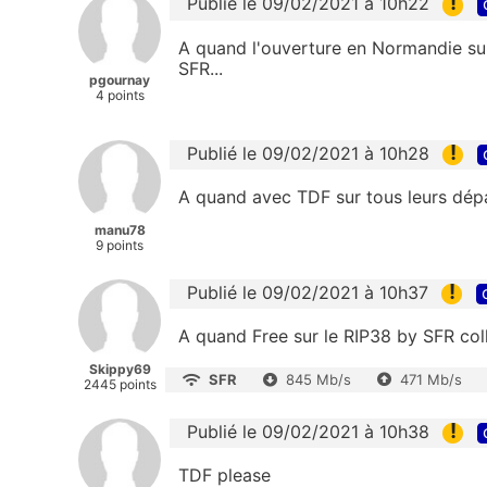
!
Publié le 09/02/2021 à 10h22
A quand l'ouverture en Normandie sur
SFR...
pgournay
4 points
!
Publié le 09/02/2021 à 10h28
A quand avec TDF sur tous leurs dépar
manu78
9 points
!
Publié le 09/02/2021 à 10h37
A quand Free sur le RIP38 by SFR colle
Skippy69
SFR
845 Mb/s
471 Mb/s
2445 points
!
Publié le 09/02/2021 à 10h38
TDF please