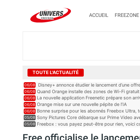
ACCUEIL
FREEZONE
TOUTE L'ACTUALITÉ
Disney+ annonce étudier le lancement d’une offre
06/08
Quand Orange installe des zones de Wi-Fi gratui
06/08
La nouvelle application Freenetic prépare son arr
06/08
abonnés Freebox, testez la
Orange mise sur une nouvelle pépite de l’IA
06/08
Bonne surprise pour les abonnés Freebox Ultra, t
06/08
inclus
Sony Pictures Core débarque sur Prime Video avec
05/08
Freebox : vous payez peut-être pour rien, voici
05/08
abonnements TV oubliés
Free officialise le lanceme