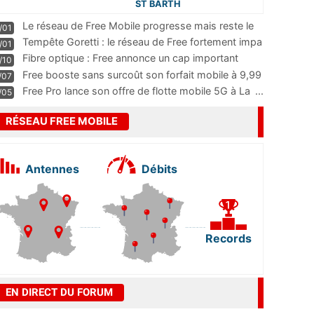
ST BARTH
Le réseau de Free Mobile progresse mais reste le
/01
m
...
Tempête Goretti : le réseau de Free fortement impa
/01
...
Fibre optique : Free annonce un cap important
/10
pass
...
Free booste sans surcoût son forfait mobile à 9,99
/07
...
Free Pro lance son offre de flotte mobile 5G à La
...
/05
RÉSEAU FREE MOBILE
Antennes
Débits
Records
EN DIRECT DU FORUM