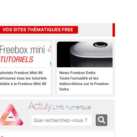
VOS SITES THÉMATIQUES FREE
utoriels Freebox Mini 4K
News Freebox Delta
etrouvez tous les tutoriels
Toute l'actualité et les
édiés à la Freebox Mini 4K
indiscrétions sur la Freebox
Delta
Actuly
L'info numérique