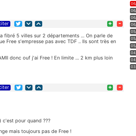
06
06
06
+
-
citer
06
05
 fibré 5 villes sur 2 départements ... On parle de
05
ue Free s'empresse pas avec TDF .. Ils sont très en
05
04
I donc ouf j'ai Free ! En limite ... 2 km plus loin
04
03
+
-
citer
) c'est pour quand ???
ange mais toujours pas de Free !