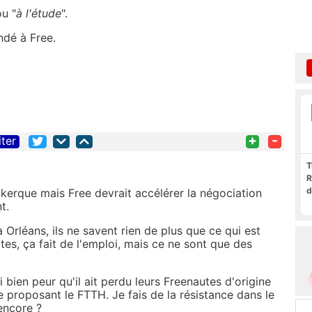
ou "
à l'étude
".
ndé à Free.
+
-
iter
T
R
d
nkerque mais Free devrait accélérer la négociation
t.
à Orléans, ils ne savent rien de plus que ce qui est
rtes, ça fait de l'emploi, mais ce ne sont que des
ai bien peur qu'il ait perdu leurs Freenautes d'origine
 proposant le FTTH. Je fais de la résistance dans le
encore ?