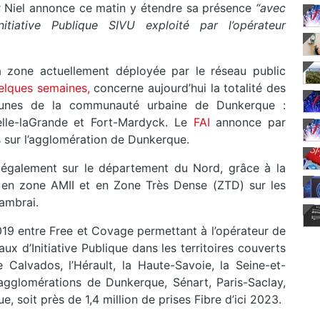
ier Niel annonce ce matin y étendre sa présence
“avec
tiative Publique SIVU exploité par l’opérateur
a zone actuellement déployée par le réseau public
elques semaines,
concerne aujourd’hui la totalité des
unes de la communauté urbaine de Dunkerque :
lle-laGrande et Fort-Mardyck. Le
FAI
annonce par
 sur l’agglomération de Dunkerque.
t également sur le département du Nord, grâce à la
 en zone AMII et en Zone Très Dense (ZTD) sur les
Cambrai.
2019 entre Free et Covage permettant à l’opérateur de
ux d’Initiative Publique dans les territoires couverts
le Calvados, l’Hérault, la Haute-Savoie, la Seine-et-
agglomérations de Dunkerque, Sénart, Paris-Saclay,
 soit près de 1,4 million de prises Fibre d’ici 2023.