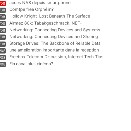
acces NAS depuis smartphone
/08
Comtpe free Orphélin?
/08
Hollow Knight  Lost Beneath The Surface
/08
Airmez 80k: Tabakgeschmack, NET-
/08
Technologie und Leistung im
Networking: Connecting Devices and Systems
/08
Networking: Connecting Devices and Sharing
/08
Information
Storage Drives: The Backbone of Reliable Data
/08
Management
une amelioration importante dans la reception
/08
WIFI
Freebox Telecom Discussion, Internet Tech Tips
/08
Communi
Fin canal plus cinéma?
/08