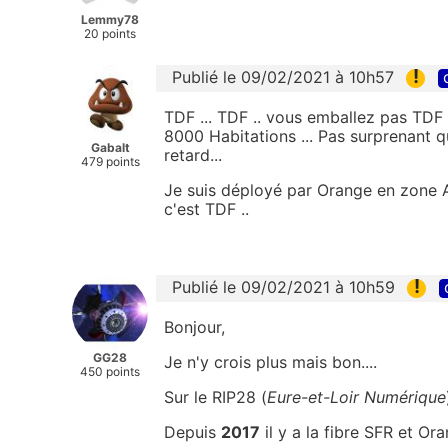
Lemmy78
20 points
!
Publié le 09/02/2021 à 10h57
TDF ... TDF .. vous emballez pas TDF a
8000 Habitations ... Pas surprenant q
Gabalt
retard...
479 points
Je suis déployé par Orange en zone AMI
c'est TDF ..
!
Publié le 09/02/2021 à 10h59
Bonjour,
GG28
Je n'y crois plus mais bon....
450 points
Sur le RIP28 (
Eure-et-Loir Numérique
Depuis
2017
il y a la fibre SFR et Or