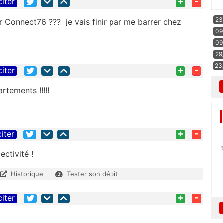
+
-
citer
23
 Connect76 ??? je vais finir par me barrer chez
09
09
29
23
+
-
citer
tements !!!!!
+
-
citer
ctivité !
Historique
Tester son débit
+
-
citer