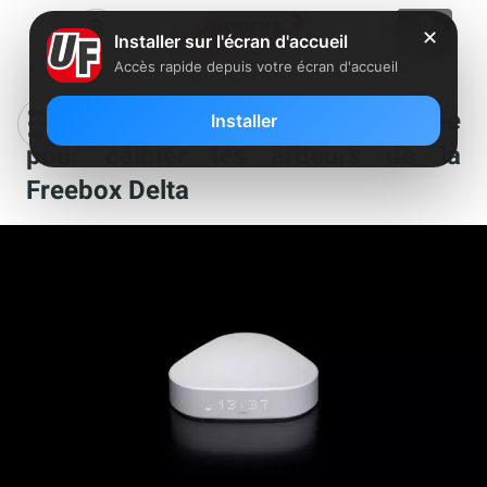
✕
Installer sur l'écran d'accueil
Accès rapide depuis votre écran d'accueil
Clin d’oeil : une invention très stylée
Installer
pour calmer les ardeurs de la
Freebox Delta