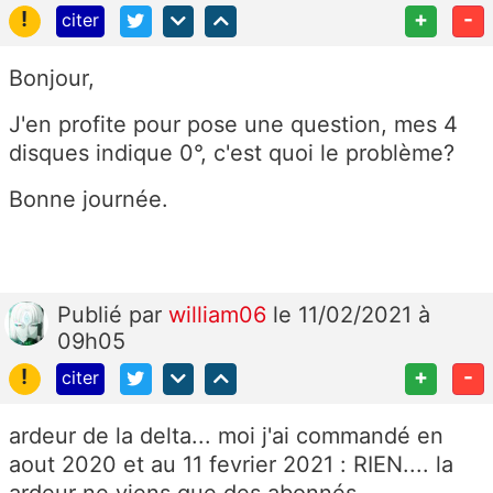
!
+
-
citer
Bonjour,
J'en profite pour pose une question, mes 4
disques indique 0°, c'est quoi le problème?
Bonne journée.
Publié
par
william06
le 11/02/2021 à
09h05
!
+
-
citer
ardeur de la delta... moi j'ai commandé en
aout 2020 et au 11 fevrier 2021 : RIEN.... la
ardeur ne viens que des abonnés..........