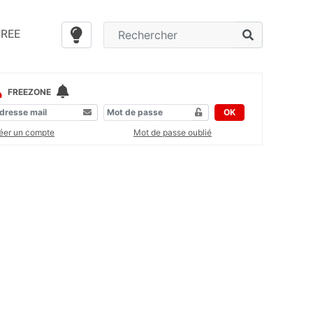
FREE
FREEZONE
OK
éer un compte
Mot de passe oublié