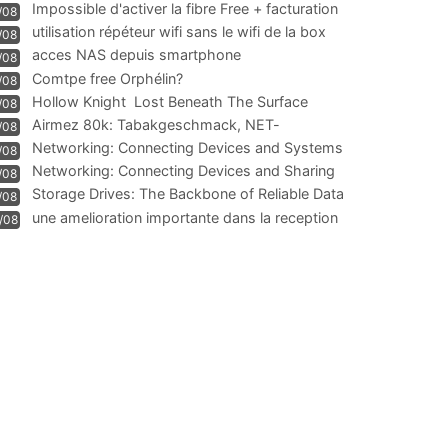
Impossible d'activer la fibre Free + facturation
/08
résiliation
utilisation répéteur wifi sans le wifi de la box
/08
acces NAS depuis smartphone
/08
Comtpe free Orphélin?
/08
Hollow Knight  Lost Beneath The Surface
/08
Airmez 80k: Tabakgeschmack, NET-
/08
Technologie und Leistung im
Networking: Connecting Devices and Systems
/08
Networking: Connecting Devices and Sharing
/08
Information
Storage Drives: The Backbone of Reliable Data
/08
Management
une amelioration importante dans la reception
/08
WIFI