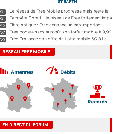
ST BARTH
Le réseau de Free Mobile progresse mais reste le
/01
m
...
Tempête Goretti : le réseau de Free fortement impa
/01
...
Fibre optique : Free annonce un cap important
/10
pass
...
Free booste sans surcoût son forfait mobile à 9,99
/07
...
Free Pro lance son offre de flotte mobile 5G à La
...
/05
RÉSEAU FREE MOBILE
Antennes
Débits
Records
EN DIRECT DU FORUM