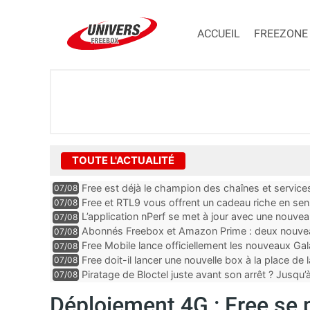
ACCUEIL
FREEZONE
TOUTE L'ACTUALITÉ
Free est déjà le champion des chaînes et services 
07/08
encore au moin...
Free et RTL9 vous offrent un cadeau riche en sens
07/08
l’obtenir
L’application nPerf se met à jour avec une nouvea
07/08
Mobile, Orange, SFR ...
Abonnés Freebox et Amazon Prime : deux nouveau
07/08
Free Mobile lance officiellement les nouveaux Ga
07/08
des promos et des cadeaux
Free doit-il lancer une nouvelle box à la place de
07/08
Piratage de Bloctel juste avant son arrêt ? Jusqu
07/08
auraient fuité
Déploiement 4G : Free se 