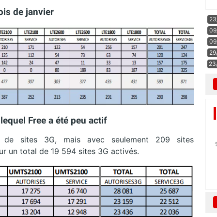
is de janvier
23
09
09
29
23
equel Free a été peu actif
t de sites 3G, mais avec seulement 209 sites
ur un total de 19 594 sites 3G activés.