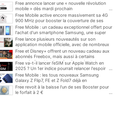
Free annonce lancer une « nouvelle révolution
mobile » dès mardi prochain
...
Free Mobile active encore massivement sa 4G
900 MHz pour booster la couverture de ses
abonnés
...
Free Mobile : un cadeau exceptionnel offert pour
l'achat d'un smartphone Samsung, une super
occasion pour la rentrée
...
Free lance plusieurs nouveautés sur son
application mobile officielle, avec de nombreux
ajouts bienvenus
...
Free et Disney+ offrent un nouveau cadeau aux
abonnés Freebox, mais aussi à certains
abonnés Free Mobile grâce à une évolution
...
Free va-t-il lancer l’eSIM sur Apple Watch en
2025 ? Un 1er indice pourrait relancer l'espoir
...
Free Mobile : les tous nouveaux Samsung
Galaxy Z Flip7, FE et Z Fold7 déjà en
précommande avec des promos
...
Free revoit à la baisse l'un de ses Booster pour
le forfait à 2 €
...