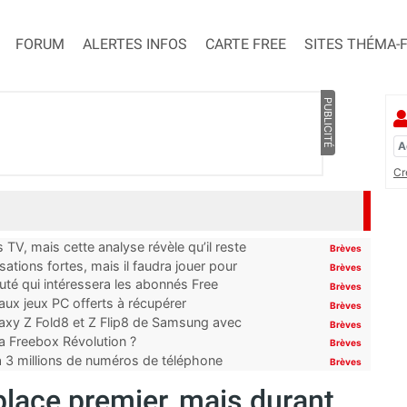
FORUM
ALERTES INFOS
CARTE FREE
SITES THÉMA-
PUBLICITÉ
Cr
TV, mais cette analyse révèle qu’il reste
Brèves
ations fortes, mais il faudra jouer pour
Brèves
uté qui intéressera les abonnés Free
Brèves
x jeux PC offerts à récupérer
Brèves
laxy Z Fold8 et Z Flip8 de Samsung avec
Brèves
 la Freebox Révolution ?
Brèves
’à 3 millions de numéros de téléphone
Brèves
place premier, mais durant