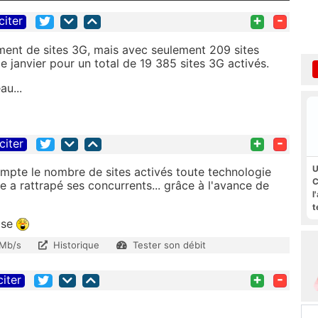
+
-
citer
ement de sites 3G, mais avec seulement 209 sites
e janvier pour un total de 19 385 sites 3G activés.
au...
+
-
citer
U
compte le nombre de sites activés toute technologie
C
a rattrapé ses concurrents... grâce à l'avance de
l
t
ose
 Mb/s
Historique
Tester son débit
+
-
citer