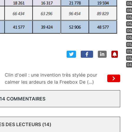
08
08
06
06
06
06
05
05
05
04
Clin d'oeil : une invention très stylée pour
calmer les ardeurs de la Freebox De (...)
 14 COMMENTAIRES
 DES LECTEURS (14)