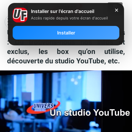
✕
Installer sur l'écran d'accueil
Accès rapide depuis votre écran d'accueil
U-FAQ , les réponses à vos questions
Installer
: Où trouvons-nous nos infos et
exclus, les box qu’on utilise,
découverte du studio YouTube, etc.