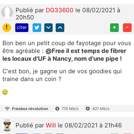
Publié
par
DG33600
le 08/02/2021 à
20h50
!
+
-
citer
Bon ben un petit coup de fayotage pour vous
être agréable :
@Free il est temps de fibrer
les locaux d'UF à Nancy, nom d'une pipe !
C'est bon, je gagne un de vos goodies qui
traine dans un coin ?
Freebox révolution
774 Mb/s
401 Mb/s
Publié
par
Will
le 08/02/2021 à 21h46