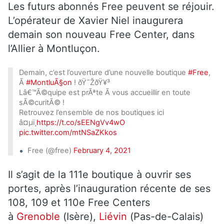
Les futurs abonnés Free peuvent se réjouir.
L’opérateur de Xavier Niel inaugurera
demain son nouveau Free Center, dans
l’Allier à Montluçon.
Demain, c’est l’ouverture d’une nouvelle boutique
#Free
,
Ã
#MontluÃ§on
! ðŸ˜ŽðŸ¥³
Lâ€™Ã©quipe est prÃªte Ã vous accueillir en toute
sÃ©curitÃ© !
Retrouvez l’ensemble de nos boutiques ici
â¤µï¸
https://t.co/sEENgVv4wO
pic.twitter.com/mtNSaZKkos
Free (@free)
February 4, 2021
Il s’agit de la 111e boutique à ouvrir ses
portes, après l’inauguration récente de ses
108, 109 et 110e Free Centers
à
Grenoble
(Isère),
Liévin
(Pas-de-Calais)