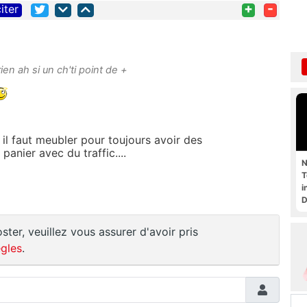
+
-
iter
n ah si un ch'ti point de +
, il faut meubler pour toujours avoir des
panier avec du traffic....
N
T
i
D
ster, veuillez vous assurer d'avoir pris
gles
.