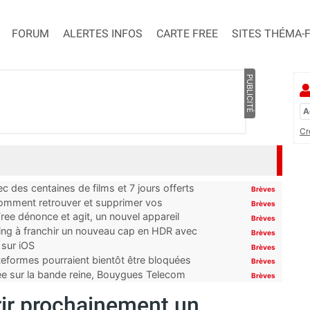
FORUM
ALERTES INFOS
CARTE FREE
SITES THÉMA-
PUBLICITÉ
Cr
 des centaines de films et 7 jours offerts
Brèves
 comment retrouver et supprimer vos
Brèves
ree dénonce et agit, un nouvel appareil
Brèves
ming à franchir un nouveau cap en HDR avec
Brèves
 sur iOS
Brèves
ateformes pourraient bientôt être bloquées
Brèves
tée sur la bande reine, Bouygues Telecom
Brèves
rir prochainement un