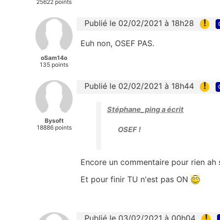
25622 points
!
Publié le 02/02/2021 à 18h28
Euh non, OSEF PAS.
oSam14o
135 points
!
Publié le 02/02/2021 à 18h44
Stéphane_ping a écrit
Bysoft
18886 points
OSEF !
Encore un commentaire pour rien ah si
Et pour finir TU n'est pas ON
!
Publié le 03/02/2021 à 00h04