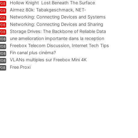
Hollow Knight  Lost Beneath The Surface
/08
Airmez 80k: Tabakgeschmack, NET-
/08
Technologie und Leistung im
Networking: Connecting Devices and Systems
/08
Networking: Connecting Devices and Sharing
/08
Information
Storage Drives: The Backbone of Reliable Data
/08
Management
une amelioration importante dans la reception
/08
WIFI
Freebox Telecom Discussion, Internet Tech Tips
/08
Communi
Fin canal plus cinéma?
/08
VLANs multiples sur Freebox Mini 4K
/08
Free Proxi
/08