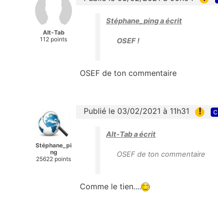
Stéphane_ping a écrit
Alt-Tab
112 points
OSEF !
OSEF de ton commentaire
!
Publié le 03/02/2021 à 11h31
c
Alt-Tab a écrit
Stéphane_pi
ng
OSEF de ton commentaire
25622 points
Comme le tien....