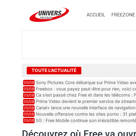
ACCUEIL
FREEZONE
TOUTE L'ACTUALITÉ
Sony Pictures Core débarque sur Prime Video avec
05/08
Freebox : vous payez peut-être pour rien, voici
05/08
abonnements TV oubliés
Ca s’est passé chez Free et dans les télécoms : F
05/08
pointe le bout de...
Prime Video devient le premier service de strea
05/08
ce lancement
Canal+ lance une nouvelle interface de navigation
05/08
Nouvelle offensive contre les sites porno : 31 pl
05/08
par Orange, Free, SF...
5G : Free Mobile continue son irrésistible remon
05/08
plus que jamais sous pr...
Découvrez où Free va ouv