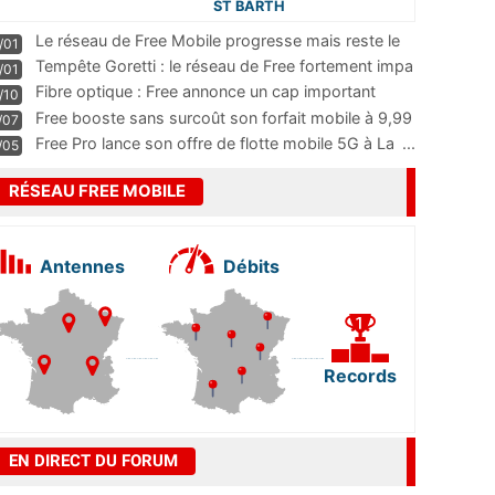
ST BARTH
Le réseau de Free Mobile progresse mais reste le
/01
m
...
Tempête Goretti : le réseau de Free fortement impa
/01
...
Fibre optique : Free annonce un cap important
/10
pass
...
Free booste sans surcoût son forfait mobile à 9,99
/07
...
Free Pro lance son offre de flotte mobile 5G à La
...
/05
RÉSEAU FREE MOBILE
Antennes
Débits
Records
EN DIRECT DU FORUM