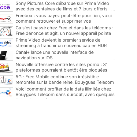
Sony Pictures Core débarque sur Prime Video
avec des centaines de films et 7 jours offerts
...
Freebox : vous payez peut-être pour rien, voici
comment retrouver et supprimer vos
abonnements TV oubliés
...
Ca s'est passé chez Free et dans les télécoms :
Free dénonce et agit, un nouvel appareil pointe
le bout de son nez chez des abonnés Freebox...
Prime Video devient le premier service de
...
streaming à franchir un nouveau cap en HDR
avec ce lancement
...
Canal+ lance une nouvelle interface de
navigation sur iOS
...
Nouvelle offensive contre les sites porno : 31
plateformes pourraient bientôt être bloquées
par Orange, Free, SFR et Bouygues
...
5G : Free Mobile continue son irrésistible
remontée sur la bande reine, Bouygues Telecom
plus que jamais sous pression
...
Voici comment profiter de la data illimitée chez
Bouygues Telecom sans surcoût, avec quelques
limites à connaître
...