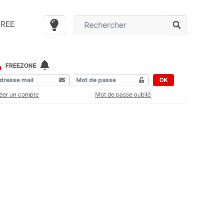
FREE
FREEZONE
OK
éer un compte
Mot de passe oublié