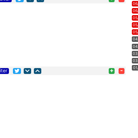
06
06
05
05
05
04
04
03
03
01
+
-
iter