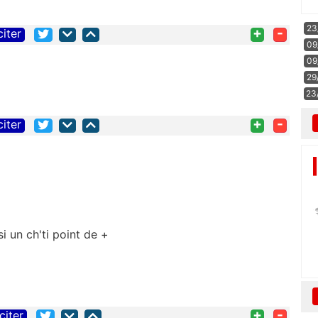
23
+
-
citer
09
09
29
23
+
-
citer
 un ch'ti point de +
+
-
citer