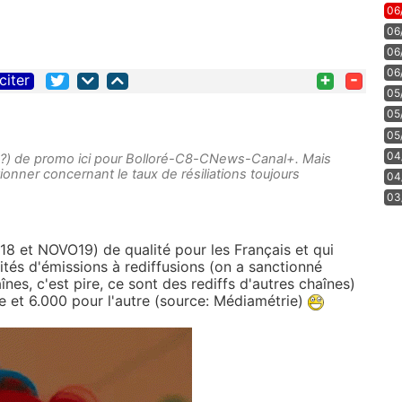
06
06
06
06
+
-
citer
05
05
05
04
 ?) de promo ici pour Bolloré-C8-CNews-Canal+. Mais
onner concernant le taux de résiliations toujours
04
03
T18 et NOVO19) de qualité pour les Français et qui
ités d'émissions à rediffusions (on a sanctionné
nes, c'est pire, ce sont des rediffs d'autres chaînes)
e et 6.000 pour l'autre (source: Médiamétrie)