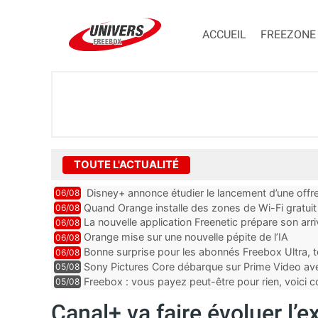
ACCUEIL
FREEZONE
TOUTE L'ACTUALITÉ
Disney+ annonce étudier le lancement d’une offre
06/08
Quand Orange installe des zones de Wi-Fi gratui
06/08
La nouvelle application Freenetic prépare son arr
06/08
abonnés Freebox, testez la
Orange mise sur une nouvelle pépite de l’IA
06/08
Bonne surprise pour les abonnés Freebox Ultra, t
06/08
inclus
Sony Pictures Core débarque sur Prime Video avec
05/08
Freebox : vous payez peut-être pour rien, voici
05/08
abonnements TV oubliés
Canal+ va faire évoluer l’