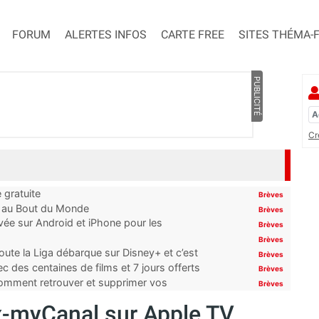
FORUM
ALERTES INFOS
CARTE FREE
SITES THÉMA-
PUBLICITÉ
Cr
 gratuite
Brèves
t au Bout du Monde
Brèves
ivée sur Android et iPhone pour les
Brèves
Brèves
oute la Liga débarque sur Disney+ et c’est
Brèves
 des centaines de films et 7 jours offerts
Brèves
 comment retrouver et supprimer vos
Brèves
ex-myCanal sur Apple TV