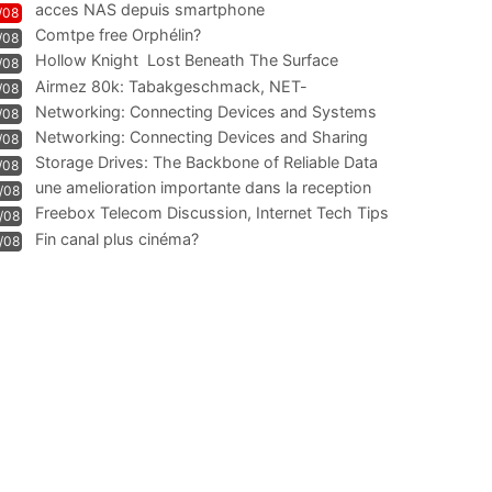
acces NAS depuis smartphone
/08
Comtpe free Orphélin?
/08
Hollow Knight  Lost Beneath The Surface
/08
Airmez 80k: Tabakgeschmack, NET-
/08
Technologie und Leistung im
Networking: Connecting Devices and Systems
/08
Networking: Connecting Devices and Sharing
/08
Information
Storage Drives: The Backbone of Reliable Data
/08
Management
une amelioration importante dans la reception
/08
WIFI
Freebox Telecom Discussion, Internet Tech Tips
/08
Communi
Fin canal plus cinéma?
/08