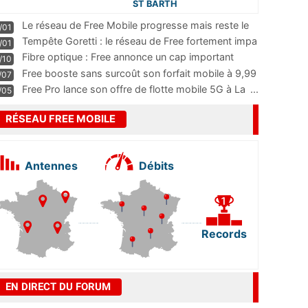
ST BARTH
Le réseau de Free Mobile progresse mais reste le
/01
m
...
Tempête Goretti : le réseau de Free fortement impa
/01
...
Fibre optique : Free annonce un cap important
/10
pass
...
Free booste sans surcoût son forfait mobile à 9,99
/07
...
Free Pro lance son offre de flotte mobile 5G à La
...
/05
RÉSEAU FREE MOBILE
Antennes
Débits
Records
EN DIRECT DU FORUM