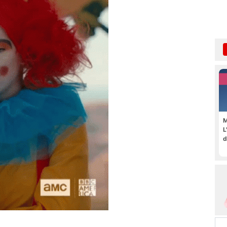
M
L
d