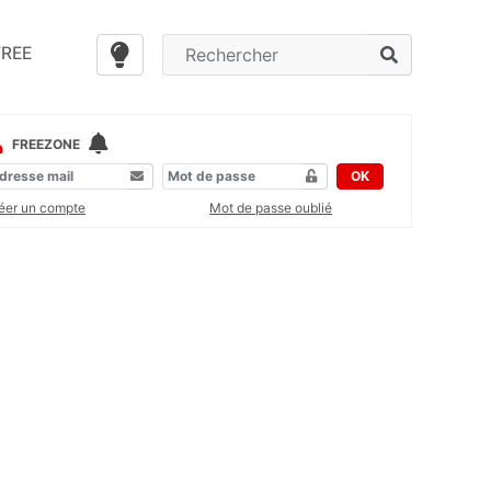
FREE
FREEZONE
OK
éer un compte
Mot de passe oublié