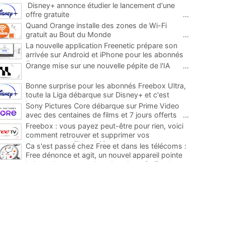
Disney+ annonce étudier le lancement d'une
offre gratuite
...
Quand Orange installe des zones de Wi-Fi
gratuit au Bout du Monde
...
La nouvelle application Freenetic prépare son
arrivée sur Android et iPhone pour les abonnés
Freebox, testez la
...
Orange mise sur une nouvelle pépite de l'IA
...
Bonne surprise pour les abonnés Freebox Ultra,
toute la Liga débarque sur Disney+ et c'est
inclus
...
Sony Pictures Core débarque sur Prime Video
avec des centaines de films et 7 jours offerts
...
Freebox : vous payez peut-être pour rien, voici
comment retrouver et supprimer vos
abonnements TV oubliés
...
Ca s'est passé chez Free et dans les télécoms :
Free dénonce et agit, un nouvel appareil pointe
le bout de son nez chez des abonnés Freebox...
...