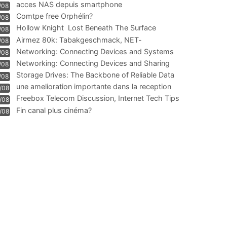
acces NAS depuis smartphone
/08
Comtpe free Orphélin?
/08
Hollow Knight  Lost Beneath The Surface
/08
Airmez 80k: Tabakgeschmack, NET-
/08
Technologie und Leistung im
Networking: Connecting Devices and Systems
/08
Networking: Connecting Devices and Sharing
/08
Information
Storage Drives: The Backbone of Reliable Data
/08
Management
une amelioration importante dans la reception
/08
WIFI
Freebox Telecom Discussion, Internet Tech Tips
/08
Communi
Fin canal plus cinéma?
/08