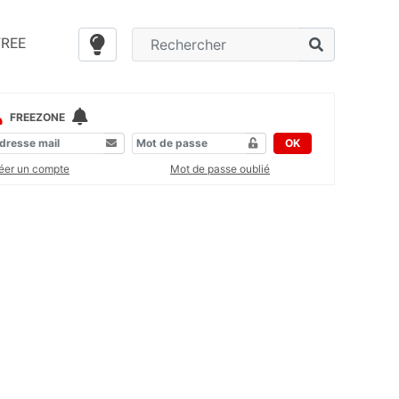
FREE
FREEZONE
OK
éer un compte
Mot de passe oublié