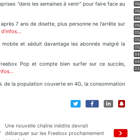
reprises
“dans les semaines à venir”
pour faire face au
06
06
06
 après 7 ans de disette, plus personne ne l’arrête sur
06
 d’infos…
05
05
e mobile et séduit davantage les abonnés malgré la
05
04
04
reebox Pop et compte bien surfer sur ce succès,
03
infos…
3% de la population couverte en 4G, la consommation
Une nouvelle chaîne inédite devrait
f
débarquer sur les Freebox prochainement