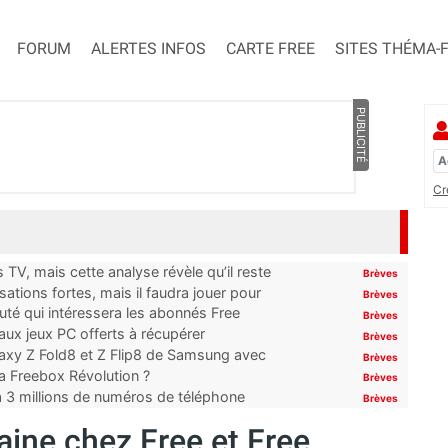
FORUM
ALERTES INFOS
CARTE FREE
SITES THÉMA-
PUBLICITÉ
Cr
TV, mais cette analyse révèle qu’il reste
Brèves
ations fortes, mais il faudra jouer pour
Brèves
uté qui intéressera les abonnés Free
Brèves
x jeux PC offerts à récupérer
Brèves
laxy Z Fold8 et Z Flip8 de Samsung avec
Brèves
 la Freebox Révolution ?
Brèves
’à 3 millions de numéros de téléphone
Brèves
ine chez Free et Free