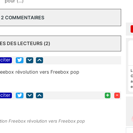
pour (...)
 2 COMMENTAIRES
S DES LECTEURS (2)
citer
L
Freebox révolution vers Freebox pop
C
a
e
s
+
-
citer
M
ration Freebox révolution vers Freebox pop