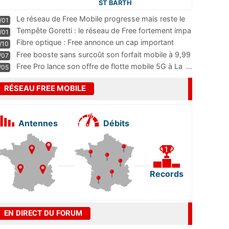
ST BARTH
Le réseau de Free Mobile progresse mais reste le
/01
m
...
Tempête Goretti : le réseau de Free fortement impa
/01
...
Fibre optique : Free annonce un cap important
/10
pass
...
Free booste sans surcoût son forfait mobile à 9,99
/07
...
Free Pro lance son offre de flotte mobile 5G à La
...
/05
RÉSEAU FREE MOBILE
Antennes
Débits
Records
EN DIRECT DU FORUM