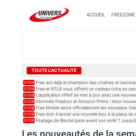
ACCUEIL
FREEZONE
TOUTE L'ACTUALITÉ
Free est déjà le champion des chaînes et services 
07/08
encore au moin...
Free et RTL9 vous offrent un cadeau riche en sens
07/08
l’obtenir
L’application nPerf se met à jour avec une nouvea
07/08
Mobile, Orange, SFR ...
Abonnés Freebox et Amazon Prime : deux nouveau
07/08
Free Mobile lance officiellement les nouveaux Ga
07/08
des promos et des cadeaux
Free doit-il lancer une nouvelle box à la place de
07/08
Piratage de Bloctel juste avant son arrêt ? Jusqu
07/08
auraient fuité
Les nouveautés de la sema