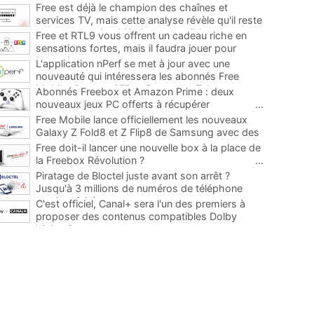
Free est déjà le champion des chaînes et
services TV, mais cette analyse révèle qu'il reste
encore au moins 141 ajouts possibles
...
Free et RTL9 vous offrent un cadeau riche en
sensations fortes, mais il faudra jouer pour
l'obtenir
...
L'application nPerf se met à jour avec une
nouveauté qui intéressera les abonnés Free
Mobile, Orange, SFR et Bouygues Telecom
...
Abonnés Freebox et Amazon Prime : deux
nouveaux jeux PC offerts à récupérer
...
Free Mobile lance officiellement les nouveaux
Galaxy Z Fold8 et Z Flip8 de Samsung avec des
promos et des cadeaux
...
Free doit-il lancer une nouvelle box à la place de
la Freebox Révolution ?
...
Piratage de Bloctel juste avant son arrêt ?
Jusqu'à 3 millions de numéros de téléphone
auraient fuité
...
C'est officiel, Canal+ sera l'un des premiers à
proposer des contenus compatibles Dolby
Vision 2
...