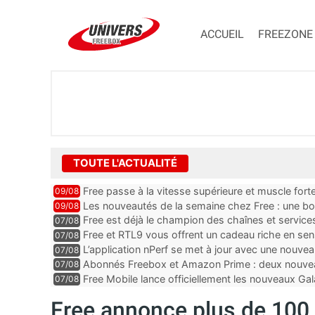
ACCUEIL
FREEZONE
TOUTE L'ACTUALITÉ
Free passe à la vitesse supérieure et muscle for
09/08
Les nouveautés de la semaine chez Free : une b
09/08
Ultra, un mail important e...
Free est déjà le champion des chaînes et services 
07/08
encore au moin...
Free et RTL9 vous offrent un cadeau riche en sens
07/08
l’obtenir
L’application nPerf se met à jour avec une nouvea
07/08
Mobile, Orange, SFR ...
Abonnés Freebox et Amazon Prime : deux nouveau
07/08
Free Mobile lance officiellement les nouveaux Ga
07/08
des promos et des cadeaux
Free annonce plus de 100