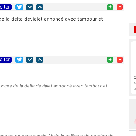
+
-
citer
de la delta devialet annoncé avec tambour et
+
-
citer
L
C
a
succès de la delta devialet annoncé avec tambour et
e
s
M