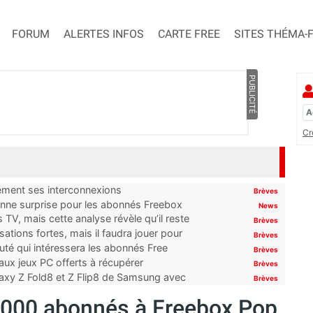
FORUM
ALERTES INFOS
CARTE FREE
SITES THÉMA-
PUBLICITÉ
Cr
tement ses interconnexions
Brèves
onne surprise pour les abonnés Freebox
News
TV, mais cette analyse révèle qu’il reste
Brèves
ations fortes, mais il faudra jouer pour
Brèves
uté qui intéressera les abonnés Free
Brèves
x jeux PC offerts à récupérer
Brèves
laxy Z Fold8 et Z Flip8 de Samsung avec
Brèves
 000 abonnés à Freebox Pop