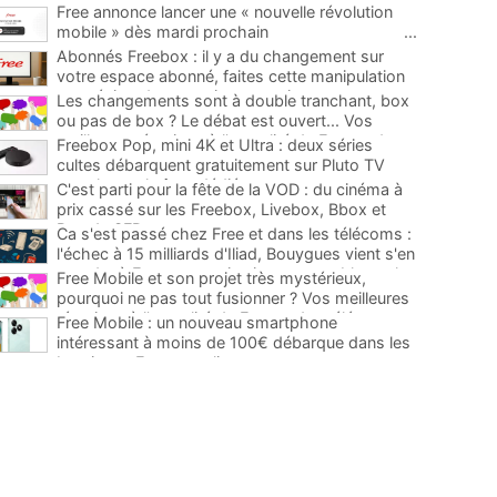
Free annonce lancer une « nouvelle révolution
mobile » dès mardi prochain
...
Abonnés Freebox : il y a du changement sur
votre espace abonné, faites cette manipulation
pour éviter de mauvaises surprises
...
Les changements sont à double tranchant, box
ou pas de box ? Le débat est ouvert... Vos
meilleures réactions à l'actualité de Free et des
Freebox Pop, mini 4K et Ultra : deux séries
télécoms
...
cultes débarquent gratuitement sur Pluto TV
avec leurs chaînes dédiées
...
C'est parti pour la fête de la VOD : du cinéma à
prix cassé sur les Freebox, Livebox, Bbox et
Box de SFR
...
Ca s'est passé chez Free et dans les télécoms :
l'échec à 15 milliards d'Iliad, Bouygues vient s'en
prendre à Free, un service incontournable sur les
Free Mobile et son projet très mystérieux,
Freebox...
...
pourquoi ne pas tout fusionner ? Vos meilleures
réactions à l'actualité de Free et des télécoms
...
Free Mobile : un nouveau smartphone
intéressant à moins de 100€ débarque dans les
boutiques Free et en ligne
...