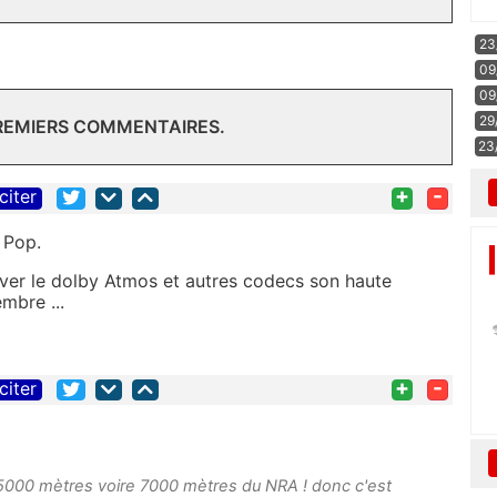
23
09
09
29
PREMIERS COMMENTAIRES.
23
+
-
citer
 Pop.
river le dolby Atmos et autres codecs son haute
embre ...
+
-
citer
 5000 mètres voire 7000 mètres du NRA ! donc c'est