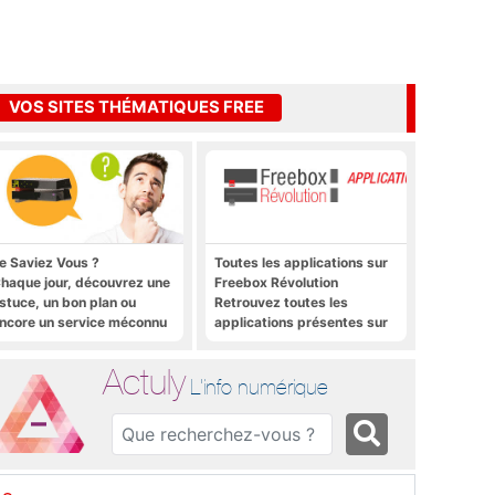
VOS SITES THÉMATIQUES FREE
e Saviez Vous ?
Toutes les applications sur
haque jour, découvrez une
Freebox Révolution
stuce, un bon plan ou
Retrouvez toutes les
ncore un service méconnu
applications présentes sur
ur la Freebox et sur Free
Freebox Révolution en un
obile
clic
Actuly
L'info numérique