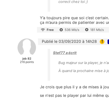
correct chez toi ;)
Y’a toujours pire que soi c’est certai
ça m’aura permis de patienter avec u
Free
536 Mb/s
181 Mb/s
!
Publié le 03/09/2020 à 14h28
Stef77 a écrit
job 82
216 points
Bug majeur sur la player, je n'
À quand la prochaine mise à jo
Je crois que plus il y a de mises à jou
se n'est pas le player par lui même q