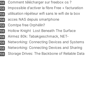
Comment télécharger sur freebox os ?
/08
Impossible d'activer la fibre Free + facturation
/08
résiliation
utilisation répéteur wifi sans le wifi de la box
/08
acces NAS depuis smartphone
/08
Comtpe free Orphélin?
/08
Hollow Knight  Lost Beneath The Surface
/08
Airmez 80k: Tabakgeschmack, NET-
/08
Technologie und Leistung im
Networking: Connecting Devices and Systems
/08
Networking: Connecting Devices and Sharing
/08
Information
Storage Drives: The Backbone of Reliable Data
/08
Management