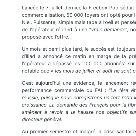
Lancée le 7 juillet dernier, la Freebox Pop sédu
commercialisation, 50 000 foyers ont opté pour le
Niel. Puissante, simple mais tape à l’oeil et pen
de l’opérateur répond à une “
vraie demande
“, n
proposé avec l’offre.
Un mois et demi plus tard, le succès est toujou
d’Iliad a annoncé ce matin en marge de la pré
l’opérateur a dépassé les “100 000 abonnés” sur
notable que
« les mois de juillet et août ne sont p
C’est aujourd’hui une évidence, le lancement ré
performance commerciale du FAI :
“La 1ère é
réussie, puisque nous enregistrons un fort rebo
croissance. La demande des Français pour la fib
amènent à revoir à la hausse nos objectifs sur
directeur général.
Au premier semestre et malgré la crise sanitaire