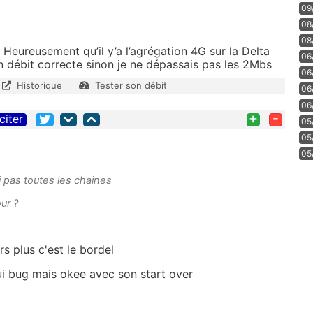
09
08
08
n. Heureusement qu’il y’a l’agrégation 4G sur la Delta
06
n débit correcte sinon je ne dépassais pas les 2Mbs
06
Historique
Tester son débit
06
06
+
-
citer
05
05
05
ai pas toutes les chaines
ur ?
rs plus c'est le bordel
ui bug mais okee avec son start over