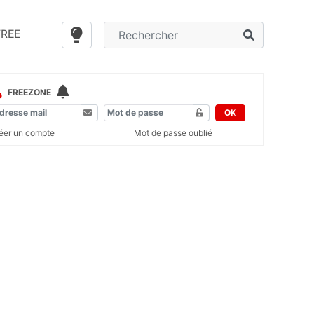
FREE
FREEZONE
OK
éer un compte
Mot de passe oublié