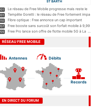
ST BARTH
Le réseau de Free Mobile progresse mais reste le
/01
m
...
Tempête Goretti : le réseau de Free fortement impa
/01
...
Fibre optique : Free annonce un cap important
/10
pass
...
Free booste sans surcoût son forfait mobile à 9,99
/07
...
Free Pro lance son offre de flotte mobile 5G à La
...
/05
RÉSEAU FREE MOBILE
Antennes
Débits
Records
EN DIRECT DU FORUM