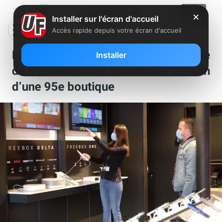
✕
Installer sur l'écran d'accueil
Accès rapide depuis votre écran d'accueil
Le réseau de Free Centers continue
Installer
de s’étendre avec l’ouverture demain
d’une 95e boutique