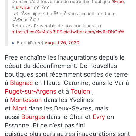
Demain, c’est l’ouverture de notre 95e boutique
#Free
,
Ã
#Plaisir
! ðŸ˜ŽðŸ˜
Lâ€™Ã©quipe est prÃªte Ã vous accueillir en toute
sÃ©curitÃ© !
Retrouvez l’ensemble de nos boutiques sur
https://t.co/XvMp1x3tPS
pic.twitter.com/clw6cDNOhW
Free (@free)
August 26, 2020
Free enchaîne les inaugurations depuis le
début du déconfinement. De nouvelles
boutiques sont récemment sorties de terre
à
Blagnac
en Haute-Garonne, dans le Var à
Puget-sur-Argens
et à
Toulon
,
à
Montesson
dans les Yvelines
et
Niort
dans les Deux-Sèvres, mais
aussi
Bourges
dans le Cher et
Evry
en
Essonne. Et ce n’est pas fini
puisque plusieurs autres inaugurations sont