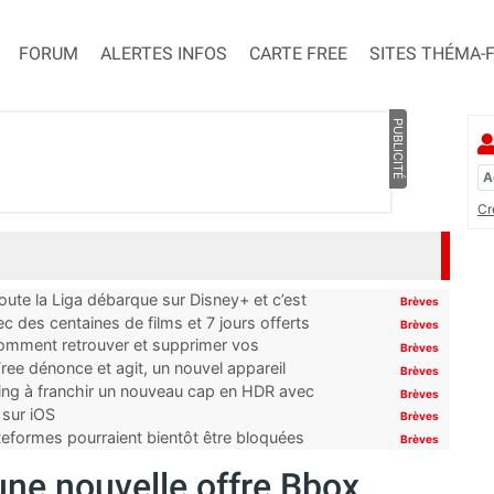
FORUM
ALERTES INFOS
CARTE FREE
SITES THÉMA-
PUBLICITÉ
Cr
oute la Liga débarque sur Disney+ et c’est
Brèves
 des centaines de films et 7 jours offerts
Brèves
 comment retrouver et supprimer vos
Brèves
ree dénonce et agit, un nouvel appareil
Brèves
ming à franchir un nouveau cap en HDR avec
Brèves
 sur iOS
Brèves
ateformes pourraient bientôt être bloquées
Brèves
ne nouvelle offre Bbox