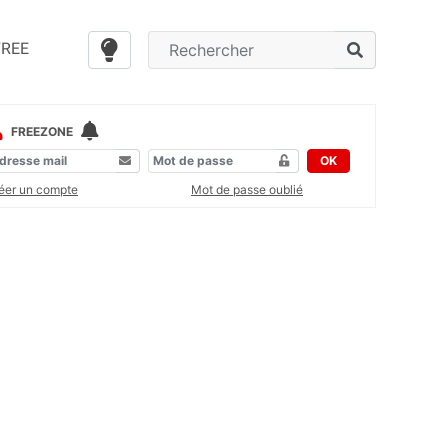
FREE
FREEZONE
OK
éer un compte
Mot de passe oublié