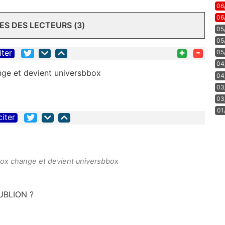
06
06
S DES LECTEURS (3)
05
05
+
-
iter
05
04
ge et devient universbbox
04
03
03
01
citer
ox change et devient universbbox
RUBLION ?