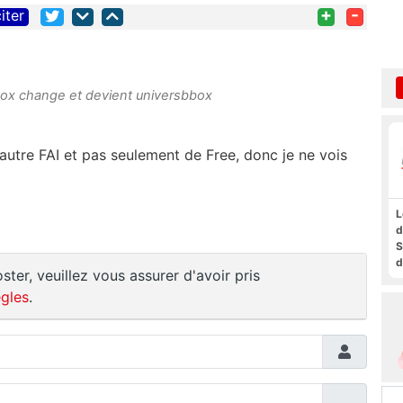
+
-
iter
ox change et devient universbbox
autre FAI et pas seulement de Free, donc je ne vois
L
d
S
d
ster, veuillez vous assurer d'avoir pris
a
gles
.
f
t
F