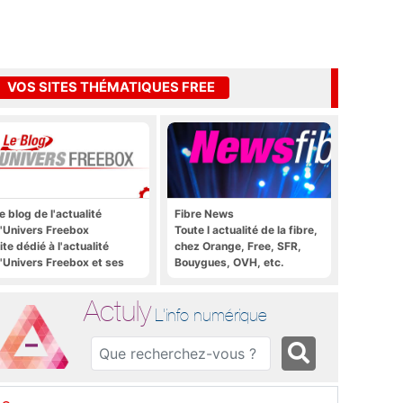
VOS SITES THÉMATIQUES FREE
e blog de l'actualité
Fibre News
'Univers Freebox
Toute l actualité de la fibre,
ite dédié à l'actualité
chez Orange, Free, SFR,
'Univers Freebox et ses
Bouygues, OVH, etc.
pplications mobiles, aux
orums, aux sites
Actuly
hématiques Actuly, à
L'info numérique
reezone, etc.