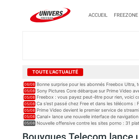
ACCUEIL
FREEZONE
TOUTE L'ACTUALITÉ
Bonne surprise pour les abonnés Freebox Ultra, t
06/08
inclus
Sony Pictures Core débarque sur Prime Video avec
05/08
Freebox : vous payez peut-être pour rien, voici
05/08
abonnements TV oubliés
Ca s’est passé chez Free et dans les télécoms : F
05/08
pointe le bout de...
Prime Video devient le premier service de strea
05/08
ce lancement
Canal+ lance une nouvelle interface de navigation
05/08
Nouvelle offensive contre les sites porno : 31 pl
05/08
par Orange, Free, SF...
Bouygues Telecom lance u