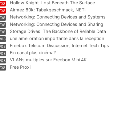
Hollow Knight  Lost Beneath The Surface
/08
Airmez 80k: Tabakgeschmack, NET-
/08
Technologie und Leistung im
Networking: Connecting Devices and Systems
/08
Networking: Connecting Devices and Sharing
/08
Information
Storage Drives: The Backbone of Reliable Data
/08
Management
une amelioration importante dans la reception
/08
WIFI
Freebox Telecom Discussion, Internet Tech Tips
/08
Communi
Fin canal plus cinéma?
/08
VLANs multiples sur Freebox Mini 4K
/08
Free Proxi
/08