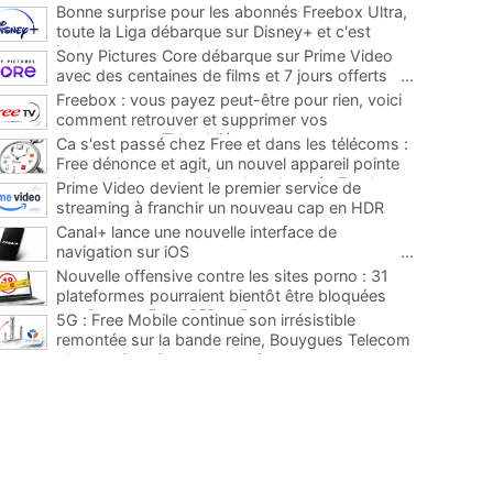
Bonne surprise pour les abonnés Freebox Ultra,
toute la Liga débarque sur Disney+ et c'est
inclus
...
Sony Pictures Core débarque sur Prime Video
avec des centaines de films et 7 jours offerts
...
Freebox : vous payez peut-être pour rien, voici
comment retrouver et supprimer vos
abonnements TV oubliés
...
Ca s'est passé chez Free et dans les télécoms :
Free dénonce et agit, un nouvel appareil pointe
le bout de son nez chez des abonnés Freebox...
Prime Video devient le premier service de
...
streaming à franchir un nouveau cap en HDR
avec ce lancement
...
Canal+ lance une nouvelle interface de
navigation sur iOS
...
Nouvelle offensive contre les sites porno : 31
plateformes pourraient bientôt être bloquées
par Orange, Free, SFR et Bouygues
...
5G : Free Mobile continue son irrésistible
remontée sur la bande reine, Bouygues Telecom
plus que jamais sous pression
...