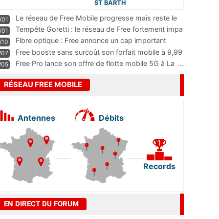
ST BARTH
Le réseau de Free Mobile progresse mais reste le
/01
m
...
Tempête Goretti : le réseau de Free fortement impa
/01
...
Fibre optique : Free annonce un cap important
/10
pass
...
Free booste sans surcoût son forfait mobile à 9,99
/07
...
Free Pro lance son offre de flotte mobile 5G à La
...
/05
RÉSEAU FREE MOBILE
Antennes
Débits
Records
EN DIRECT DU FORUM