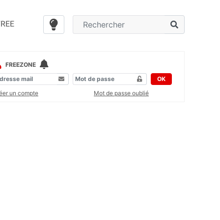
FREE
FREEZONE
OK
éer un compte
Mot de passe oublié