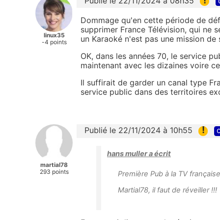
!
Publié le 22/11/2024 à 08h35
Dommage qu'en cette période de défic
supprimer France Télévision, qui ne 
linux35
un Karaoké n'est pas une mission de s
-4 points
OK, dans les années 70, le service pub
maintenant avec les dizaines voire ce
Il suffirait de garder un canal type F
service public dans des territoires ex
!
Publié le 22/11/2024 à 10h55
c
hans muller a écrit
martial78
293 points
Première Pub à la TV français
Martial78, il faut de réveiller !!!