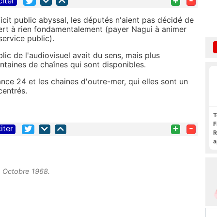
+
-
citer
it public abyssal, les députés n'aient pas décidé de
sert à rien fondamentalement (payer Nagui à animer
ervice public).
lic de l'audiovisuel avait du sens, mais plus
ntaines de chaînes qui sont disponibles.
rance 24 et les chaines d'outre-mer, qui elles sont un
centrés.
T
F
+
-
iter
R
a
F
c
e Octobre 1968.