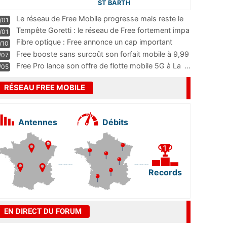
ST BARTH
Le réseau de Free Mobile progresse mais reste le
/01
m
...
Tempête Goretti : le réseau de Free fortement impa
/01
...
Fibre optique : Free annonce un cap important
/10
pass
...
Free booste sans surcoût son forfait mobile à 9,99
/07
...
Free Pro lance son offre de flotte mobile 5G à La
...
/05
RÉSEAU FREE MOBILE
Antennes
Débits
Records
EN DIRECT DU FORUM