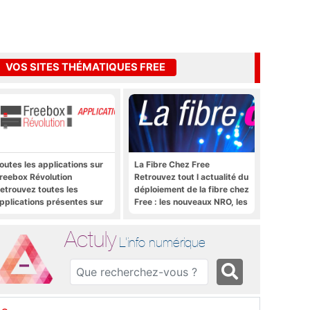
VOS SITES THÉMATIQUES FREE
outes les applications sur
La Fibre Chez Free
reebox Révolution
Retrouvez tout l actualité du
etrouvez toutes les
déploiement de la fibre chez
pplications présentes sur
Free : les nouveaux NRO, les
reebox Révolution en un
tutoriels, les astuces, etc.
lic
Actuly
L'info numérique