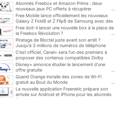
Abonnés Freebox et Amazon Prime : deux
nouveaux jeux PC offerts à récupérer
...
Free Mobile lance officiellement les nouveaux
Galaxy Z Fold8 et Z Flip8 de Samsung avec des
promos et des cadeaux
...
Free doit-il lancer une nouvelle box à la place de
la Freebox Révolution ?
...
Piratage de Bloctel juste avant son arrêt ?
Jusqu'à 3 millions de numéros de téléphone
auraient fuité
...
C'est officiel, Canal+ sera l'un des premiers à
proposer des contenus compatibles Dolby
Vision 2
...
Disney+ annonce étudier le lancement d'une
offre gratuite
...
Quand Orange installe des zones de Wi-Fi
gratuit au Bout du Monde
...
La nouvelle application Freenetic prépare son
arrivée sur Android et iPhone pour les abonnés
Freebox, testez la
...