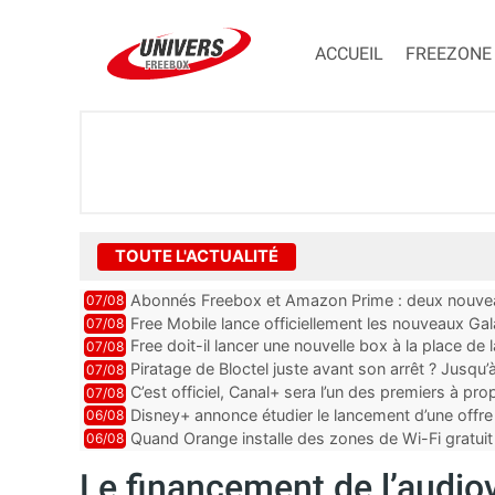
ACCUEIL
FREEZONE
TOUTE L'ACTUALITÉ
Abonnés Freebox et Amazon Prime : deux nouveau
07/08
Free Mobile lance officiellement les nouveaux Ga
07/08
des promos et des cadeaux
Free doit-il lancer une nouvelle box à la place de
07/08
Piratage de Bloctel juste avant son arrêt ? Jusqu
07/08
auraient fuité
C’est officiel, Canal+ sera l’un des premiers à 
07/08
Vision 2
Disney+ annonce étudier le lancement d’une offre 
06/08
Quand Orange installe des zones de Wi-Fi gratui
06/08
Le financement de l’audiovi