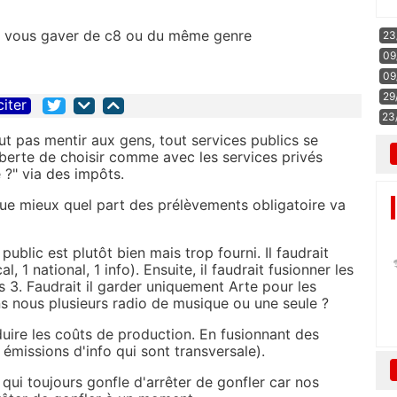
t vous gaver de c8 ou du même genre
23
09
09
29
citer
23
faut pas mentir aux gens, tout services publics se
iberte de choisir comme avec les services privés
 ?" via des impôts.
que mieux quel part des prélèvements obligatoire va
ublic est plutôt bien mais trop fourni. Il faudrait
, 1 national, 1 info). Ensuite, il faudrait fusionner les
 3. Faudrait il garder uniquement Arte pour les
ns nous plusieurs radio de musique ou une seule ?
éduire les coûts de production. En fusionnant des
émissions d'info qui sont transversale).
 qui toujours gonfle d'arrêter de gonfler car nos