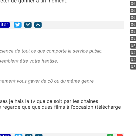
rêter de gonfler à un moment.
06
06
06
iter
06
05
05
05
ience de tout ce que comporte le service public.
04
04
 semblent être votre hantise.
03
ainement vous gaver de c8 ou du même genre
es je hais la tv que ce soit par les chaînes
ne regarde que quelques films à l’occasion (télécharge