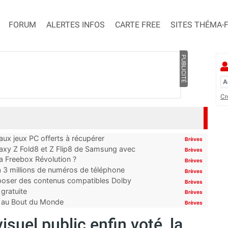
FORUM
ALERTES INFOS
CARTE FREE
SITES THÉMA-
PUBLICITÉ
Cr
x jeux PC offerts à récupérer
Brèves
laxy Z Fold8 et Z Flip8 de Samsung avec
Brèves
 la Freebox Révolution ?
Brèves
’à 3 millions de numéros de téléphone
Brèves
proposer des contenus compatibles Dolby
Brèves
gratuite
Brèves
t au Bout du Monde
Brèves
suel public enfin voté, la