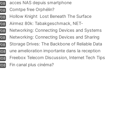
acces NAS depuis smartphone
/08
Comtpe free Orphélin?
/08
Hollow Knight  Lost Beneath The Surface
/08
Airmez 80k: Tabakgeschmack, NET-
/08
Technologie und Leistung im
Networking: Connecting Devices and Systems
/08
Networking: Connecting Devices and Sharing
/08
Information
Storage Drives: The Backbone of Reliable Data
/08
Management
une amelioration importante dans la reception
/08
WIFI
Freebox Telecom Discussion, Internet Tech Tips
/08
Communi
Fin canal plus cinéma?
/08