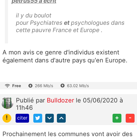
petrus55 a écrit
il y du boulot
pour
Psychiatres
et
psychologues dans
cette pauvre France et Europe .
A mon avis ce genre d'individus existent
également dans d'autre pays qu'en Europe.
Free
266 Mb/s
63.02 Mb/s
Publié
par
Bulldozer
le 05/06/2020 à
11h46
!
+
-
citer
Prochainement les communes vont avoir des