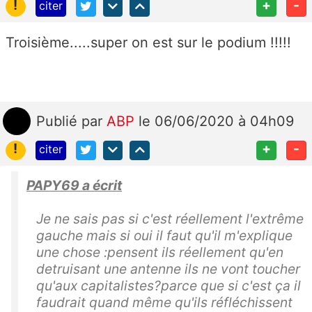
!
+
-
citer
Troisième.....super on est sur le podium !!!!!
Publié
par
ABP
le 06/06/2020 à 04h09
!
+
-
citer
PAPY69 a écrit
Je ne sais pas si c'est réellement l'extrême
gauche mais si oui il faut qu'il m'explique
une chose :pensent ils réellement qu'en
detruisant une antenne ils ne vont toucher
qu'aux capitalistes?parce que si c'est ça il
faudrait quand même qu'ils réfléchissent